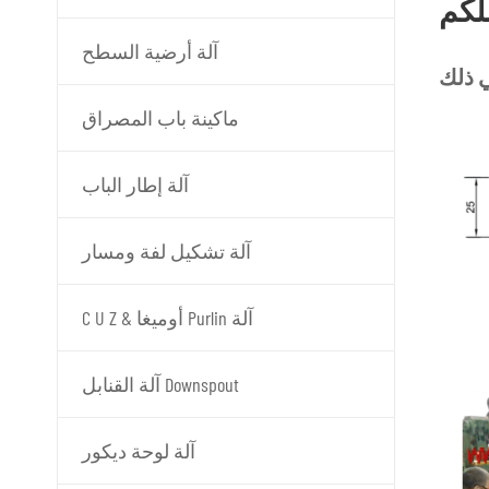
آلة أرضية السطح
ماكينة باب المصراق
آلة إطار الباب
آلة تشكيل لفة ومسار
C U Z & أوميغا Purlin آلة
آلة القنابل Downspout
آلة لوحة ديكور