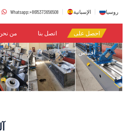
روسيا
الإسبانية
Whatsapp:+8615373656508
احصل على
اتصل بنا
من نحن
اقتباس
آل