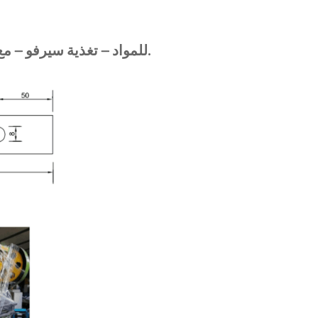
بما في ذلك decoiler للمواد — تغذية سيرفو — مع مضخة الزيت الهيدروليكية وجزء الكمبيوتر.