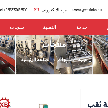
البريد الإلكتروني: serena@cnxinbo.net
Tel:+8615373656508
خدمة
القضية
منتجات
منتجات
غيرها
منتجات
الصفحة الرئيسية
ة ثقب