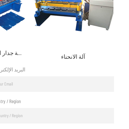
لوحة جدار السقف لفة تشكيل آلة
آلة الانحناء
البريد الإلكت
try / Region