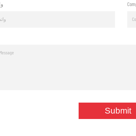
Com
وا