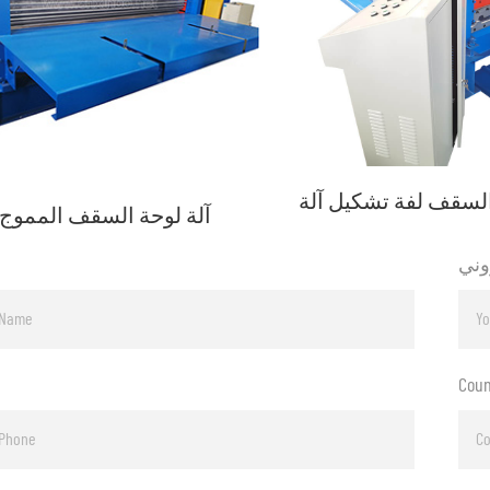
آلة لوحة السقف المموج
روني
Coun
ا