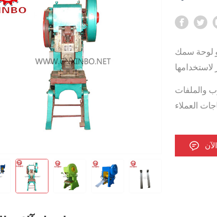
و لوحة سمك
وب والملفات
لآن