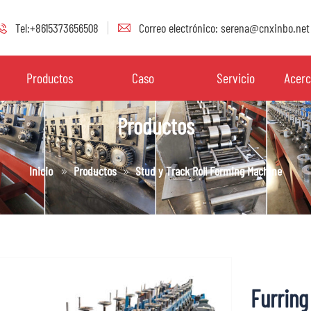
Tel:+8615373656508
Correo electrónico: serena@cnxinbo.net
Productos
Caso
Servicio
Acerc
Productos
Inicio
Productos
Stud y Track Roll Forming Machine
Furring