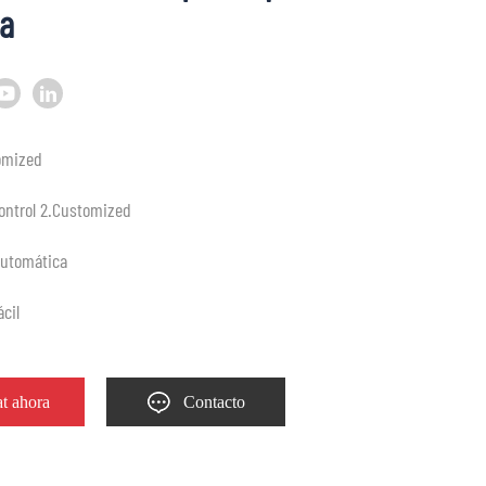
a
omized
ontrol 2.Customized
automática
ácil
t ahora
Contacto