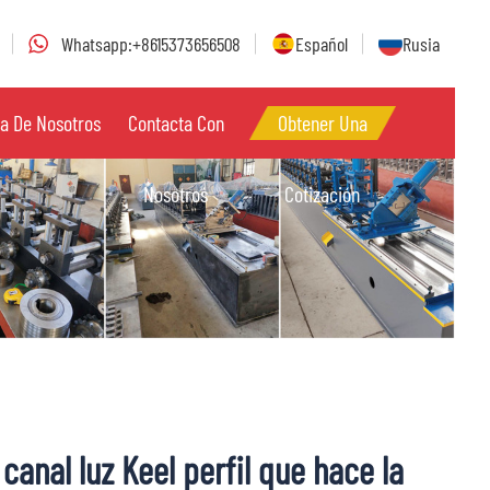
Whatsapp:+8615373656508
Español
Rusia
a De Nosotros
Contacta Con
Obtener Una
Nosotros
Cotización
 canal luz Keel perfil que hace la