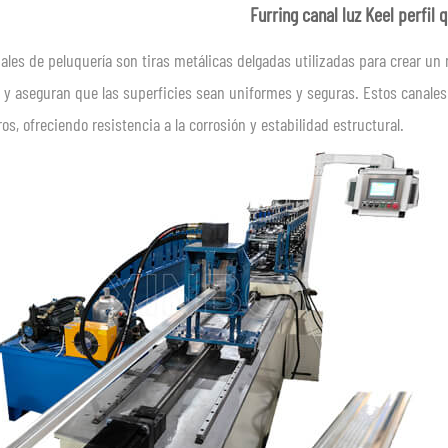
Furring canal luz Keel perfil
ales de peluquería son tiras metálicas delgadas utilizadas para crear un 
 y aseguran que las superficies sean uniformes y seguras. Estos canales
os, ofreciendo resistencia a la corrosión y estabilidad estructural.