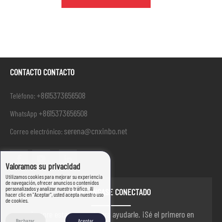
CONTACTO CONTACTO
+8615373656508
Teléfono:
+8615373656508
WhatsApp
serena@cnxinbo.net
Correo electrónico:
Valoramos su privacidad
Utilizamos cookies para mejorar su experiencia
de navegación, ofrecer anuncios o contenidos
personalizados y analizar nuestro tráfico. Al
MANTÉNGASE CONECTADO
hacer clic en "Aceptar", usted acepta nuestro uso
de cookies.
siempre estamos aquí para ayudarle. ¡Sé el primero en
Rechazar
Aceptar