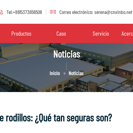
Tel:+8615373656508
Correo electrónico: serena@cnxinbo.net
Productos
Caso
Servicio
Acerc
Noticias
Inicio
Noticias
e rodillos: ¿Qué tan seguras son?