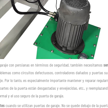
 garaje con persianas en términos de seguridad, también necesitamos
ser
oblemas como circuitos defectuosos, controladores dañados y puertas su
je. Por lo tanto, es especialmente importante mantener y reparar regula
artes de la puerta están desgastadas y envejecidas, etc., y reemplazand
mal y el uso seguro de la puerta de garaje.
tes
cuando se utilizan puertas de garaje. No se quede debajo de la puert