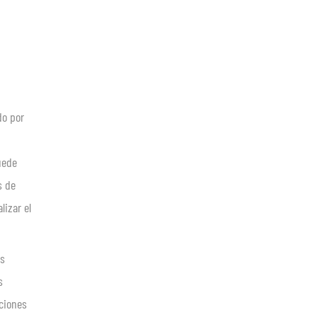
do por
uede
s de
izar el
es
s
iciones