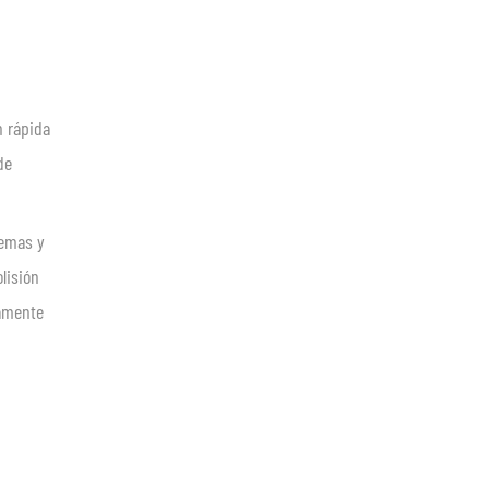
n rápida
de
lemas y
lisión
vamente