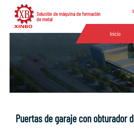
Solución de máquina de formación
de metal
Inicio
Puertas de garaje con obturador d