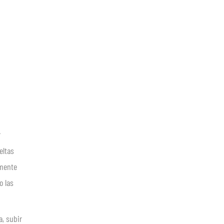
eltas
rmente
o las
a, subir