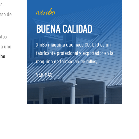
s.
eso de
BUENA CALIDAD
stos
XinBo máquina que hace CO. LTD es un
da uno
fabricante profesional y exportador en la
nbo
máquina de formación de rollos,
VER MÁS
→