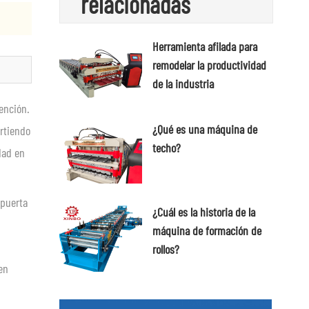
relacionadas
Herramienta afilada para
remodelar la productividad
de la industria
manufacturera - máquina
ención.
de formación de rollos
¿Qué es una máquina de
irtiendo
techo?
dad en
 puerta
¿Cuál es la historia de la
máquina de formación de
rollos?
en