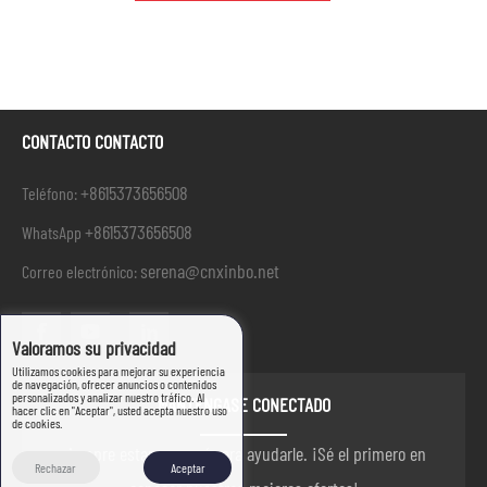
CONTACTO CONTACTO
+8615373656508
Teléfono:
+8615373656508
WhatsApp
serena@cnxinbo.net
Correo electrónico:
Valoramos su privacidad
Utilizamos cookies para mejorar su experiencia
de navegación, ofrecer anuncios o contenidos
personalizados y analizar nuestro tráfico. Al
MANTÉNGASE CONECTADO
hacer clic en "Aceptar", usted acepta nuestro uso
de cookies.
siempre estamos aquí para ayudarle. ¡Sé el primero en
Rechazar
Aceptar