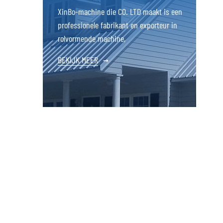
XinBo-machine die CO. LTD maakt is een
professionele fabrikant en exporteur in
rolvormende machine,
BEKIJK MEER
→