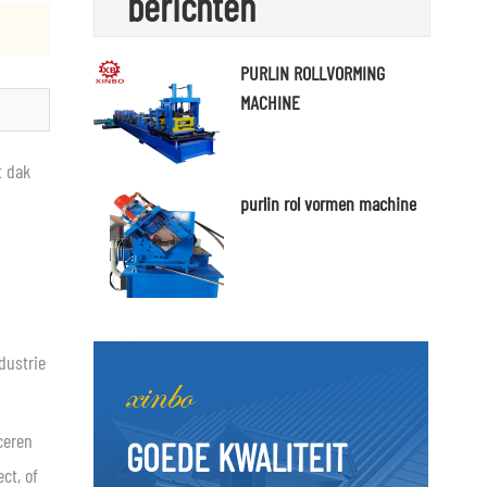
berichten
PURLIN ROLLVORMING
MACHINE
t dak
purlin rol vormen machine
dustrie
ceren
GOEDE KWALITEIT
ct, of