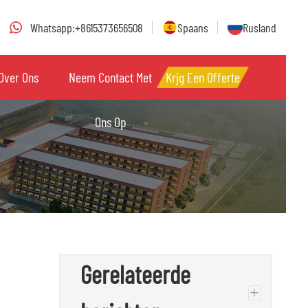
Whatsapp:+8615373656508
Spaans
Rusland
Over Ons
Neem Contact Met
Krijg Een Offerte
Ons Op
Gerelateerde
+