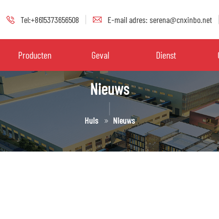
Tel:+8615373656508
E-mail adres: serena@cnxinbo.net
Producten
Geval
Dienst
Nieuws
Huis
Nieuws