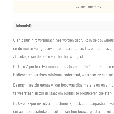
23, augustus 2023
Inhoudslijst
U en Z purlin rolvormmachines worden gebruikt in de bouwindus
en de muren van gebouwen te ondersteunen. Deze machines zijn
afhankelijk van de eisen van het bouwproject.
De U en Z purlin rolvormmachines zijn zeer efficiënt en kunnen ee
bedienen en vereisen minimaal onderhoud, waardoor ze een koste
De machines zijn gemaakt van hoogwaardige materialen en zijn g
te weerstaan en zijn in staat om purlins te produceren die sterk,
De U- en Z-purlin-rolvormmachines zijn ook zeer aanpasbaar, w
om aan de specifieke behoeften van hun bouwprojecten te voldoen