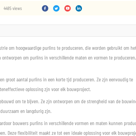
4485 views
trie om hoogwaardige purlins te produceren, die worden gebruikt om he
 ontworpen om purlins in verschillende maten en vormen te produceren,
n groot aantal purlins in een korte tijd produceren. Ze zijn eenvoudig te
neffectieve oplossing zijn voor elk bouwproject.
ebouwd om te blijven. Ze zijn ontworpen om de strengheid van de bouwin
 duurzaam en langdurig zijn.
aardoor bouwers purlins in verschillende vormen en maten kunnen produ
. Deze flexibiliteit maakt ze tot een ideale oplossing voor elk bouwproje