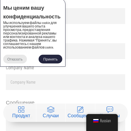
Country / Region
Мы ценим вашу
конфиденциальность
Мы используем файлы cookie для
улучшения вашего опыта
просмотра, предоставления
персонализированной рекламы
в WhatsApp
или контента и анализа нашего
трафика. Нажимая "Принять", вы
соглашаетесь с нашим
использованием файлов cookie.
Отказать
Принять
Company Name
Сообщение
Продукт
Случаи
Сообщение
Контакты
Russian