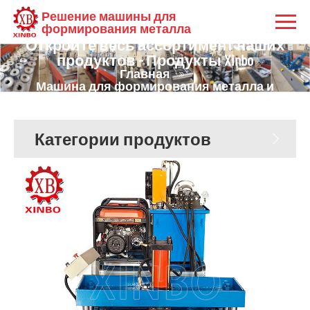
Машина для формирования металла
Решение машины для
и машина для формирования рулона:
формирования металла
Откройте весь ассортимент наших
продуктов - Продукты Xinbo
Главная
Машина для формирования металла и
машина для формирования рулона:
Откройте весь ассортимент наших продуктов
- Продукты Xinbo
Категории продуктов