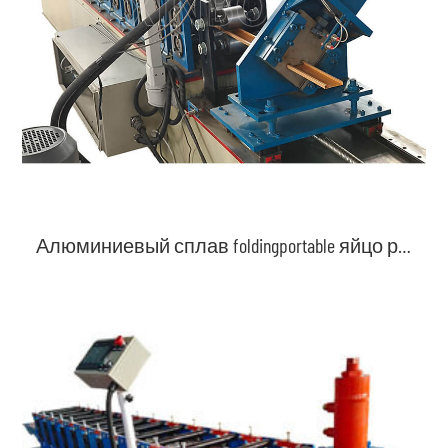
Алюминиевый сплав foldingportable яйцо рулон стол панель машина