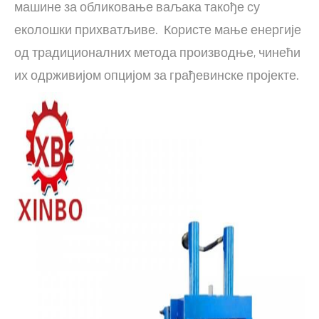
машине за обликовање ваљака такође су
еколошки прихватљиве. Користе мање енергије
од традиционалних метода производње, чинећи
их одрживијом опцијом за грађевинске пројекте.