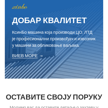
ДОБАР КВАЛИТЕТ
КсинБо машина која производи ЦО. ЛТД
је професионални произвођач и извозник
у машини за обликовање ваљака,
ВИЕВ МОРЕ
→
ОСТАВИТЕ СВОЈУ ПОРУКУ
Молимо вас да оставите детаље о захтеву у