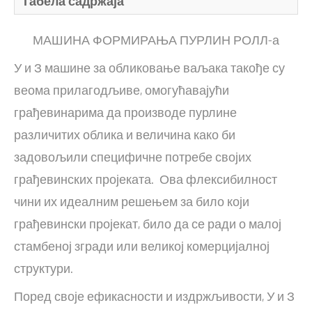
Табела садржаја
МАШИНА ФОРМИРАЊА ПУРЛИН РОЛЛ-а
У и З машине за обликовање ваљака такође су
веома прилагодљиве, омогућавајући
грађевинарима да производе пурлине
различитих облика и величина како би
задовољили специфичне потребе својих
грађевинских пројеката. Ова флексибилност
чини их идеалним решењем за било који
грађевински пројекат, било да се ради о малој
стамбеној згради или великој комерцијалној
структури.
Поред своје ефикасности и издржљивости, У и З