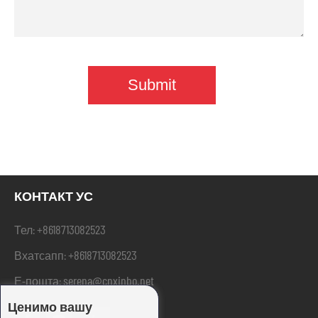
КОНТАКТ УС
+8618713082523
Тел:
+8618713082523
Вхатсапп:
serena@cnxinbo.net
Е-пошта:
Ценимо вашу