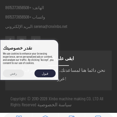
+8615373656508
الهاتف:
+8615373656508
واتساب
serena@cnxinbo.net
البريد الإلكتروني:
نقدر خصوصيتك
We use cookies to enhance your browsing
experience, serve personalized ads or content,
ابقى على اتصال
and analyze our traffic. By clicking "Accept", you
consent to our use of cookies.
نحن دائما هنا لمساعدتك. كن أول من يعرف أفضل
قبول
رفض
عروضنا!
Copyright © 2010-2028 Xinbo machine making CO. LTD All
سياسة الخصوصية
Rights Reserved