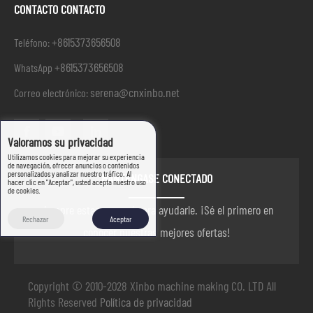
CONTACTO CONTACTO
+8615373656508
Teléfono:
+8615373656508
WhatsApp
serena@cnxinbo.net
Correo electrónico:
Valoramos su privacidad
Utilizamos cookies para mejorar su experiencia
de navegación, ofrecer anuncios o contenidos
personalizados y analizar nuestro tráfico. Al
MANTÉNGASE CONECTADO
hacer clic en "Aceptar", usted acepta nuestro uso
de cookies.
siempre estamos aquí para ayudarle. ¡Sé el primero en
Rechazar
Aceptar
conocer nuestras mejores ofertas!
Copyright © 2010-2028 Xinbo machine making CO. LTD All
Rights Reserved
Política de privacidad