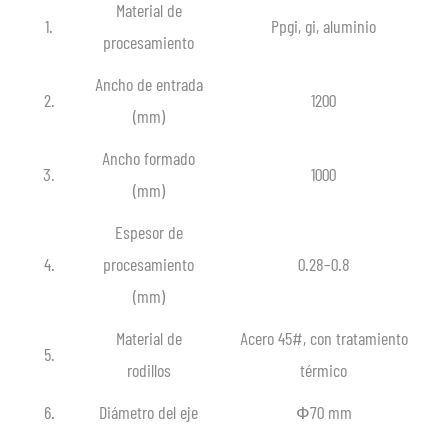
Material de
1.
Ppgi, gi, aluminio
procesamiento
Ancho de entrada
2.
1200
(mm)
Ancho formado
3.
1000
(mm)
Espesor de
4.
procesamiento
0.28–0.8
(mm)
Material de
Acero 45#, con tratamiento
5.
rodillos
térmico
6.
Diámetro del eje
Ф70 mm