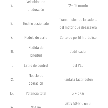
Velocidad de
7.
12— 15 m/min
producción
Transmisión de la cadena
8.
Rodillo accionado
del motor que desacelera
9.
Modelo de corte
Corte de perfil hidráulico
Medida de
10.
Codificador
longitud
11.
Estilo de control
del PLC
Modelo de
12.
Pantalla táctil botón
operación
13.
Potencia total
3 + 3KW
380V 50HZ o en el
14.
Voltaje