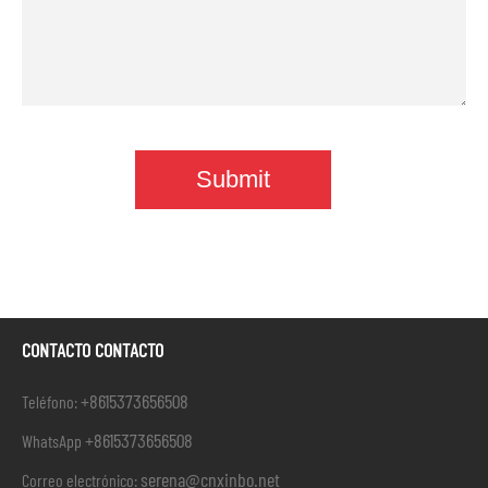
CONTACTO CONTACTO
+8615373656508
Teléfono:
+8615373656508
WhatsApp
serena@cnxinbo.net
Correo electrónico: