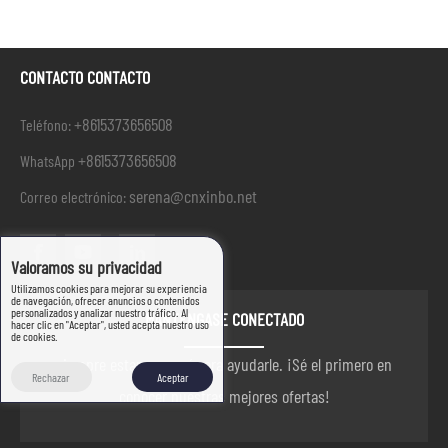
CONTACTO CONTACTO
+8615373656508
Teléfono:
+8615373656508
WhatsApp
serena@cnxinbo.net
Correo electrónico:
Valoramos su privacidad
Utilizamos cookies para mejorar su experiencia
de navegación, ofrecer anuncios o contenidos
personalizados y analizar nuestro tráfico. Al
MANTÉNGASE CONECTADO
hacer clic en "Aceptar", usted acepta nuestro uso
de cookies.
siempre estamos aquí para ayudarle. ¡Sé el primero en
Rechazar
Aceptar
conocer nuestras mejores ofertas!