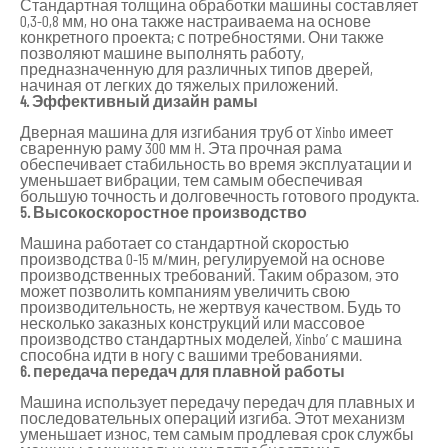
Стандартная толщина обработки машины составляет
0,3-0,8 мм, но она также настраиваема на основе
конкретного проекта; с потребностями. Они также
позволяют машине выполнять работу,
предназначенную для различных типов дверей,
начиная от легких до тяжелых приложений.
4. Эффективный дизайн рамы
Дверная машина для изгибания труб от Xinbo имеет
сваренную раму 300 мм H. Эта прочная рама
обеспечивает стабильность во время эксплуатации и
уменьшает вибрации, тем самым обеспечивая
большую точность и долговечность готового продукта.
5. Высокоскоростное производство
Машина работает со стандартной скоростью
производства 0-15 м/мин, регулируемой на основе
производственных требований. Таким образом, это
может позволить компаниям увеличить свою
производительность, не жертвуя качеством. Будь то
несколько заказных конструкций или массовое
производство стандартных моделей, Xinbo’ с машина
способна идти в ногу с вашими требованиями.
6. передача передач для плавной работы
Машина использует передачу передач для плавных и
последовательных операций изгиба. Этот механизм
уменьшает износ, тем самым продлевая срок службы