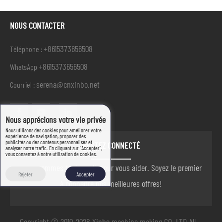
NOUS CONTACTER
+8615373656508
Téléphone :
+8615373656508
WhatsApp
serena@cnxinbo.net
Courriel :
Nous apprécions votre vie privée
Nous utilisons des cookies pour améliorer votre
expérience de navigation, proposer des
publicités ou des contenus personnalisés et
RESTEZ CONNECTÉ
analyser notre trafic. En cliquant sur "Accepter",
vous consentez à notre utilisation de cookies.
nous sommes toujours là pour vous aider. Soyez le premier
Rejeter
Accepter
à connaître nos meilleures offres!
Copyright © 2010-2028 Xinbo machine making CO. LTD All