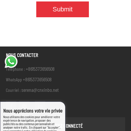
NOUS CONTACTER
+8615373656508
Téléphone :
+8615373656508
WhatsApp
serena@cnxinbo.net
Courriel :
Nous apprécions votre vie privée
Nous utilisons des cookies pour améliorer votre
expérience de navigation, proposer des
publicités ou des contenus personnalisés et
RESTEZ CONNECTÉ
analyser notre trafic. En cliquant sur "Accepter",
vous consentez à notre utilisation de cookies.