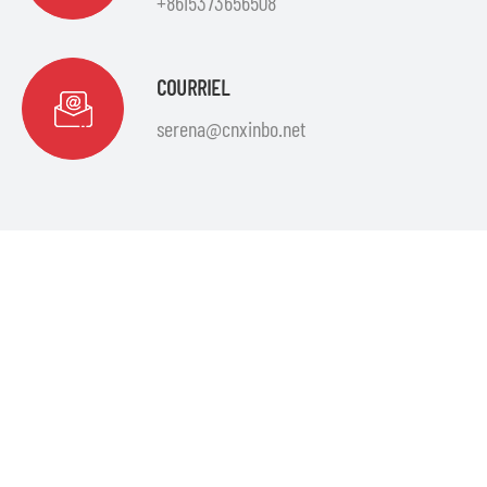
+8615373656508
COURRIEL
serena@cnxinbo.net