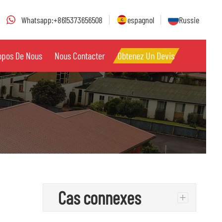
Whatsapp:+8615373656508
espagnol
Russie
opos De Nous
Nous Contacter
Obtenez Un Devis
Cas connexes
+