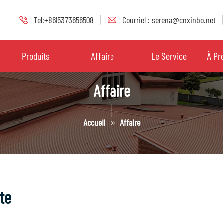
Tel:+8615373656508
Courriel : serena@cnxinbo.net
Produits
Affaire
Le Service
À Pr
Affaire
Accueil
Affaire
ste