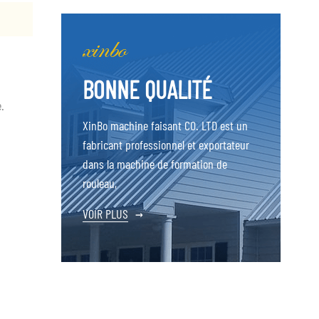
BONNE QUALITÉ
.
XinBo machine faisant CO. LTD est un
fabricant professionnel et exportateur
dans la machine de formation de
rouleau,
VOIR PLUS
→