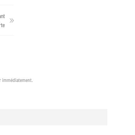
ant
rte
ter immédiatement.