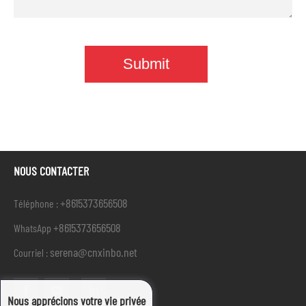
NOUS CONTACTER
+8615373656508
Téléphone :
+8615373656508
WhatsApp
serena@cnxinbo.net
Courriel :
Nous apprécions votre vie privée