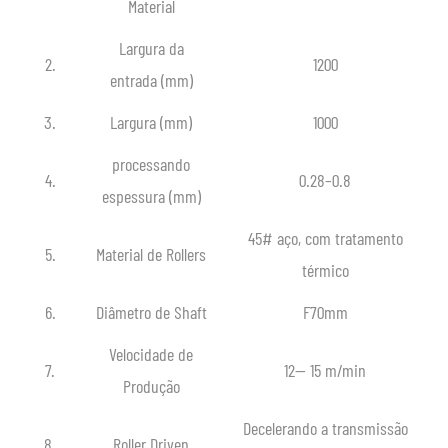
Material
Largura da
2.
1200
entrada (mm)
3.
Largura (mm)
1000
processando
4.
0.28–0.8
espessura (mm)
45# aço, com tratamento
5.
Material de Rollers
térmico
6.
Diâmetro de Shaft
F70mm
Velocidade de
7.
12— 15 m/min
Produção
Decelerando a transmissão
8.
Roller Driven