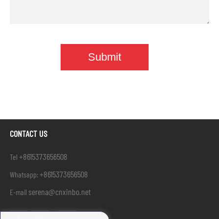
CONTACT US
+8615373656508
Tel
+8615373656508
Whatsapp:
serena@cnxinbo.net
E-mail