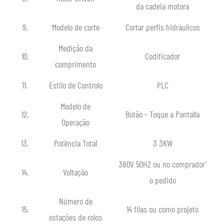
da cadeia motora
9.
Modelo de corte
Cortar perfis hidráulicos
Medição da
10.
Codificador
comprimento
11.
Estilo de Controlo
PLC
Modelo de
12.
Botão - Toque a Pantalla
Operação
13.
Potência Total
3 3KW
380V 50HZ ou no comprador’
14.
Voltação
o pedido
Número de
15.
14 filas ou como projeto
estações de rolos