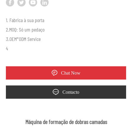
1. Fabrica à sua porta
2.MOQ: Só um pedaço
3.OEM*ODM Service
4
Chat Now
Contacto
Máquina de formação de dobras camadas