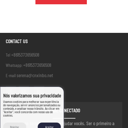
CONTACT US
+8615373656508
Tel
+8615373656508
Whatsapp:
serena@cnxinbo.net
E-mail
Nós valorizamos sua privacidade
Usamos cookies para melhorar sua experiência
de navegação, servir anúncios personalizados ou
conteúdo, e analisar nosso trânsito. Ao clicar em
FIQUE CONECTADO
"Aceitar", você concorda com nosso uso de
cookies.
estamos sempre aqui para ajudar vocês. Ser o primeiro a
Rejeitar
Aceitar