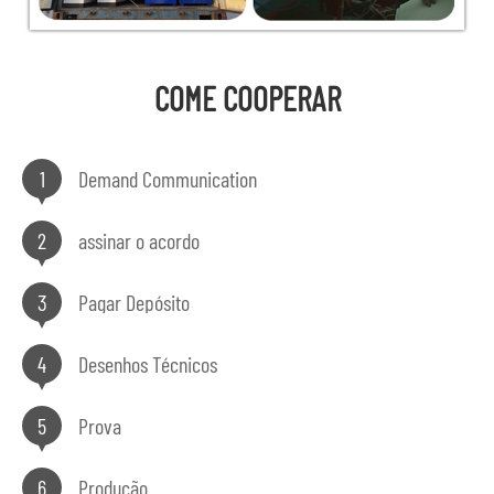
COME COOPERAR
1
Demand Communication
2
assinar o acordo
3
Pagar Depósito
4
Desenhos Técnicos
5
Prova
6
Produção