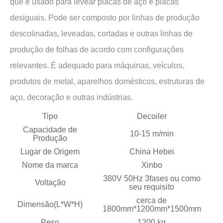
que é usado para levear placas de aço e placas
desiguais. Pode ser composto por linhas de produção
descolinadas, leveadas, cortadas e outras linhas de
produção de folhas de acordo com configurações
relevantes. É adequado para máquinas, veículos,
produtos de metal, aparelhos domésticos, estruturas de
aço, decoração e outras indústrias.
Tipo
Decoiler
Capacidade de
10-15 m/min
Produção
Lugar de Origem
China Hebei
Nome da marca
Xinbo
380V 50Hz 3fases ou como
Voltação
seu requisito
cerca de
Dimensão(L*W*H)
1800mm*1200mm*1500mm
Peso
1200 kg