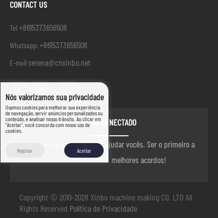
CONTACT US
+8615373656508
Tel
+8615373656508
Whatsapp:
serena@cnxinbo.net
E-mail
Nós valorizamos sua privacidade
Usamos cookies para melhorar sua experiência
de navegação, servir anúncios personalizados ou
conteúdo, e analisar nosso trânsito. Ao clicar em
FIQUE CONECTADO
"Aceitar", você concorda com nosso uso de
cookies.
estamos sempre aqui para ajudar vocês. Ser o primeiro a
Rejeitar
Aceitar
saber sobre nossos melhores acordos!
Copyright © 2010-2028 Xinbo machine making CO. LTD All
Rights Reserved
Política de Privacidade