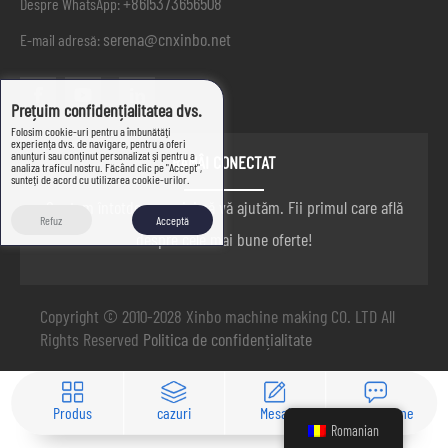
+8615373656508
Despre WhatsApp:
serena@cnxinbo.net
E-mail adresă:
Prețuim confidențialitatea dvs.
Folosim cookie-uri pentru a îmbunătăți
experiența dvs. de navigare, pentru a oferi
anunțuri sau conținut personalizat și pentru a
RĂMÂI CONECTAT
analiza traficul nostru. Făcând clic pe "Accept",
sunteți de acord cu utilizarea cookie-urilor.
Suntem întotdeauna aici să vă ajutăm. Fii primul care află
Refuz
Acceptă
despre cele mai bune oferte!
Copyright © 2010-2028 Xinbo machine making CO. LTD All
Rights Reserved
Politica de confidențialitate
Produs
cazuri
Mesaj
Contactaţi-ne
Romanian