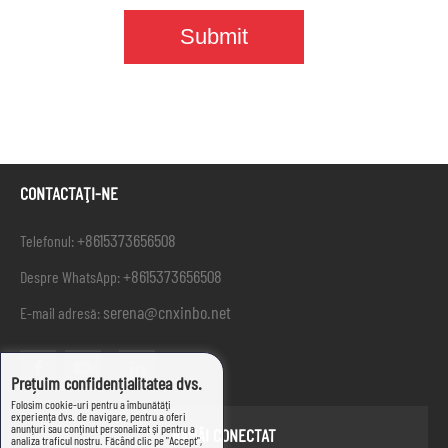
CONTACTAŢI-NE
+8615373656508
Telefonul:
+8615373656508
Despre WhatsApp:
serena@cnxinbo.net
E-mail adresă:
Prețuim confidențialitatea dvs.
Folosim cookie-uri pentru a îmbunătăți
experiența dvs. de navigare, pentru a oferi
anunțuri sau conținut personalizat și pentru a
RĂMÂI CONECTAT
analiza traficul nostru. Făcând clic pe "Accept",