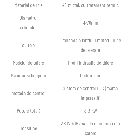
Material de role
45 # oțel, cu tratament termic
Diametrul
Ф70mm
arborului
Transmisia lanțului motorului de
cu role
decelerare
Modelul de tăiere
Profil hidraulic de tăiere
Măsurarea lungimii
Codificator
Sistem de control PLC (marcă
metodă de control
importată)
Putere totală
3 3 kW
380V 50HZ sau la cumpărător’ s
Tensiune
cerere