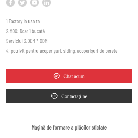
1.Factory la ușa ta
2.MOQ: Doar 1 bucată
Serviciul 3.OEM * ODM
4. potrivit pentru acoperișuri, siding, acoperișuri de perete
Chat acum
Contactaţi-ne
Mașină de formare a plăcilor sticlate