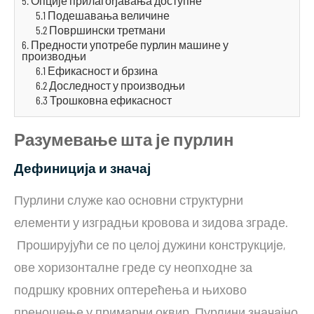
5. Опције прилагођавања доступне
5.1 Подешавања величине
5.2 Површински третмани
6. Предности употребе пурлин машине у
производњи
6.1 Ефикасност и брзина
6.2 Доследност у производњи
6.3 Трошковна ефикасност
Разумевање шта је пурлин
Дефиниција и значај
Пурлини служе као основни структурни
елементи у изградњи кровова и зидова зграде.
Проширујући се по целој дужини конструкције,
ове хоризонталне греде су неопходне за
подршку кровних оптерећења и њихово
преношење у примарни оквир. Пурлини значајно