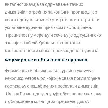
виталног значаја за одржавање тачних
димензија потребних за коначни производ, јер
свако одступање може утицати на интегритет и
уклапање пурлина приликом инсталирања.
Прецизност у мерењу и сечењу је од суштинског
значаја за обезбеђивање квалитета и
конзистентности сваког произведеног пурлина.
Формирање и обликовање пурлина
Формирање и обликовање пурлина укључује
неколико метода, од којих је свака прилагођена
постизању специфичних профила и димензија.
Најчешће методе укључују обликовање ваљака
и обликовање кочница за прешање, док су