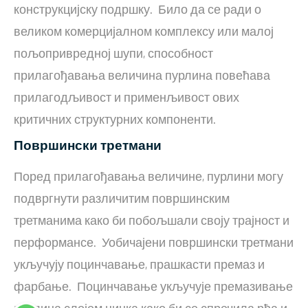
конструкцијску подршку. Било да се ради о
великом комерцијалном комплексу или малој
пољопривредној шупи, способност
прилагођавања величина пурлина повећава
прилагодљивост и применљивост ових
критичних структурних компоненти.
Површински третмани
Поред прилагођавања величине, пурлини могу
подвргнути различитим површинским
третманима како би побољшали своју трајност и
перформансе. Уобичајени површински третмани
укључују поцинчавање, прашкасти премаз и
фарбање. Поцинчавање укључује премазивање