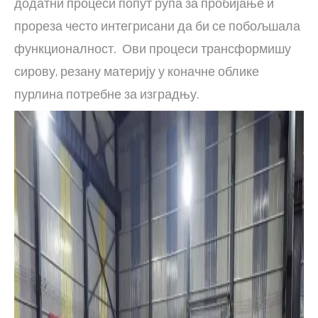
додатни процеси попут рупа за пробијање и
прореза често интегрисани да би се побољшала
функционалност. Ови процеси трансформишу
сирову, резану материју у коначне облике
пурлина потребне за изградњу.