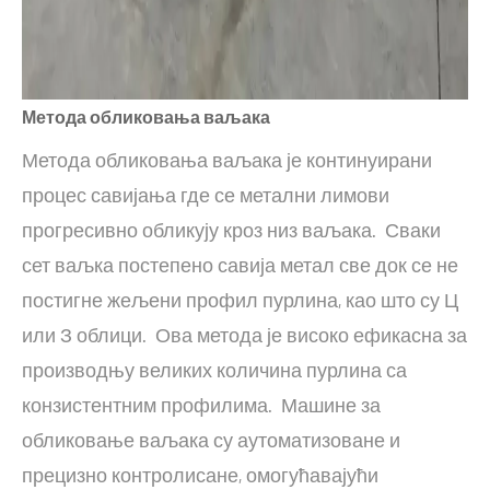
Метода обликовања ваљака
Метода обликовања ваљака је континуирани
процес савијања где се метални лимови
прогресивно обликују кроз низ ваљака. Сваки
сет ваљка постепено савија метал све док се не
постигне жељени профил пурлина, као што су Ц
или З облици. Ова метода је високо ефикасна за
производњу великих количина пурлина са
конзистентним профилима. Машине за
обликовање ваљака су аутоматизоване и
прецизно контролисане, омогућавајући