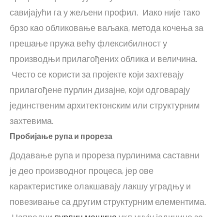
савијајући га у жељени профил. Иако није тако
брзо као обликовање ваљака, метода кочења за
прешање пружа већу флексибилност у
производњи прилагођених облика и величина.
Често се користи за пројекте који захтевају
прилагођене пурлин дизајне, који одговарају
јединственим архитектонским или структурним
захтевима.
Пробијање рупа и прореза
Додавање рупа и прореза пурлинима саставни
је део производног процеса, јер ове
карактеристике олакшавају лакшу уградњу и
повезивање са другим структурним елементима.