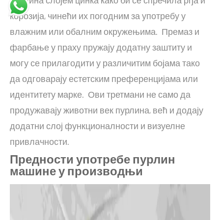
пурлина слојем цинка како би се спречила рђа и
корозија, чинећи их погодним за употребу у
влажним или обалним окружењима. Премаз и
фарбање у праху пружају додатну заштиту и
могу се прилагодити у различитим бојама тако
да одговарају естетским преференцијама или
идентитету марке. Ови третмани не само да
продужавају животни век пурлина, већ и додају
додатни слој функционалности и визуелне
привлачности.
Предности употребе пурлин
машине у производњи