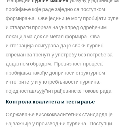
Напредни
пурлин машине
укључују јединице за
пробијање које раде заједно са поступком
формирања. Ове јединице могу пробијати рупе
и стварати прорезе на унапред одређеним
локацијама док се метал формира. Ова
интеграција осигурава да је сваки пурлин
спреман за тренутну употребу без потребе за
додатном обрадом. Прецизност процеса
пробијања такође доприноси структурном
интегритету и употребљивости пурлина,
поједностављујући грађевинске токове рада.
Контрола квалитета и тестирање
Одржавање висококвалитетних стандарда је
најважније у производњи пурлина. Поступци