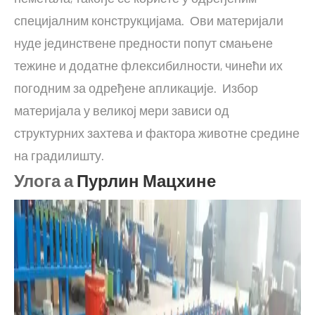
специјалним конструкцијама. Ови материјали
нуде јединствене предности попут смањене
тежине и додатне флексибилности, чинећи их
погодним за одређене апликације. Избор
материјала у великој мери зависи од
структурних захтева и фактора животне средине
на градилишту.
Улога а
Пурлин Мацхине