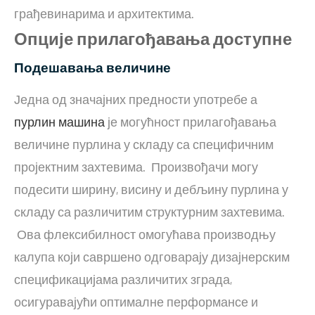
грађевинарима и архитектима.
Опције прилагођавања доступне
Подешавања величине
Једна од значајних предности употребе а
пурлин машина
је могућност прилагођавања
величине пурлина у складу са специфичним
пројектним захтевима. Произвођачи могу
подесити ширину, висину и дебљину пурлина у
складу са различитим структурним захтевима.
Ова флексибилност омогућава производњу
калупа који савршено одговарају дизајнерским
спецификацијама различитих зграда,
осигуравајући оптималне перформансе и