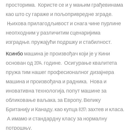
просторима. Користе се и у мањим грађевинама
као што су гараже и пољопривредне зграде.
Њихова прилагодљивост и снага чине пурлине
неопходним у различитим сценаријима
изградње, пружајући подршку и стабилност.
Ксинбо
машина је произвођач који је у Кини
основан од 2014. године. Осигурање квалитета
пружа тим нашег професионалног дизајнера
машина и произвођача и радника. Нова и
иновативна технологија, попут машине за
обликовање ваљака, за Европу, Велику
Британију и Канаду, као купца 8217; захтев и класа.
А имамо и стандардну класу за нормалну
потрошњу.