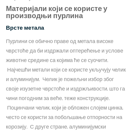
Материјали који се користе у
производњи пурлина
Врсте метала
Пурлини се обично праве од метала високе
чврстоће да би издржали оптерећење и услове
животне средине са којима ће се суочити.
Најчешћи метали који се користе укључују челик
и алуминијум. Челик је пожељни избор због
своје изузетне чврстоће и издржљивости, што га
чини погодним за веће, теже конструкције.
Поцинчани челик, који је обложен слојем цинка,
често се користи за побољшање отпорности на
корозију. С друге стране, алуминијумски