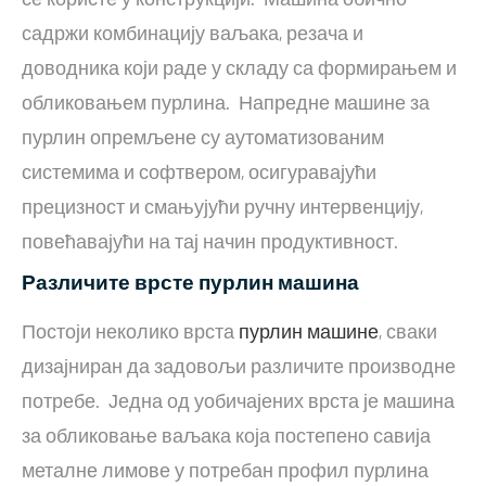
садржи комбинацију ваљака, резача и
доводника који раде у складу са формирањем и
обликовањем пурлина. Напредне машине за
пурлин опремљене су аутоматизованим
системима и софтвером, осигуравајући
прецизност и смањујући ручну интервенцију,
повећавајући на тај начин продуктивност.
Различите врсте пурлин машина
Постоји неколико врста
пурлин машине
, сваки
дизајниран да задовољи различите производне
потребе. Једна од уобичајених врста је машина
за обликовање ваљака која постепено савија
металне лимове у потребан профил пурлина