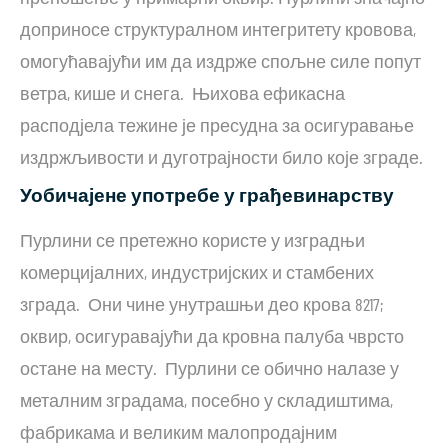
доприносе структуралном интегритету кровова,
омогућавајући им да издрже спољне силе попут
ветра, кише и снега. Њихова ефикасна
расподјела тежине је пресудна за осигуравање
издржљивости и дуготрајности било које зграде.
Уобичајене употребе у грађевинарству
Пурлини се претежно користе у изградњи
комерцијалних, индустријских и стамбених
зграда. Они чине унутрашњи део крова 8217;
оквир, осигуравајући да кровна палуба чврсто
остане на месту. Пурлини се обично налазе у
металним зградама, посебно у складиштима,
фабрикама и великим малопродајним