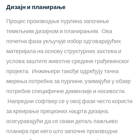
Дизајн и планирање
Процес производње пурлина започиње
темељним дизајном и планирањем. Ова
почетна фаза укључује избор одговарајућих
материјала на основу структурних захтева и
услова заштите животне средине грађевинског
пројекта. Инжињери такође одређују тачна
мерења потребна за пурлине, узимајући у обзир
потребне специфичне димензије и носивости.
Напредни софтвер се у овој фази често користи
за креирање прецизних нацрта дизајна,
осигуравајући да се сваки детаљ пажљиво
планира пре него што започне производни