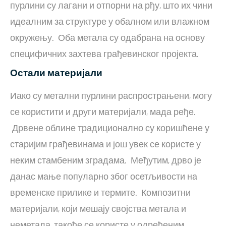
пурлини су лагани и отпорни на рђу, што их чини
идеалним за структуре у обалном или влажном
окружењу. Оба метала су одабрана на основу
специфичних захтева грађевинског пројекта.
Остали материјали
Иако су метални пурлини распрострањени, могу
се користити и други материјали, мада ређе.
Дрвене облине традиционално су коришћене у
старијим грађевинама и још увек се користе у
неким стамбеним зградама. Међутим, дрво је
данас мање популарно због осетљивости на
временске прилике и термите. Композитни
материјали, који мешају својства метала и
неметала, такође се користе у одређеним