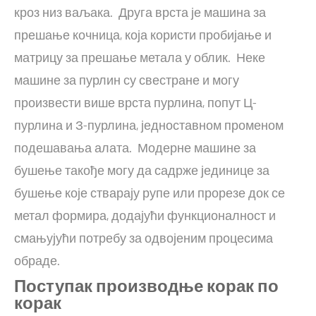
кроз низ ваљака. Друга врста је машина за
прешање кочница, која користи пробијање и
матрицу за прешање метала у облик. Неке
машине за пурлин су свестране и могу
произвести више врста пурлина, попут Ц-
пурлина и З-пурлина, једноставном променом
подешавања алата. Модерне машине за
бушење такође могу да садрже јединице за
бушење које стварају рупе или прорезе док се
метал формира, додајући функционалност и
смањујући потребу за одвојеним процесима
обраде.
Поступак производње корак по
корак