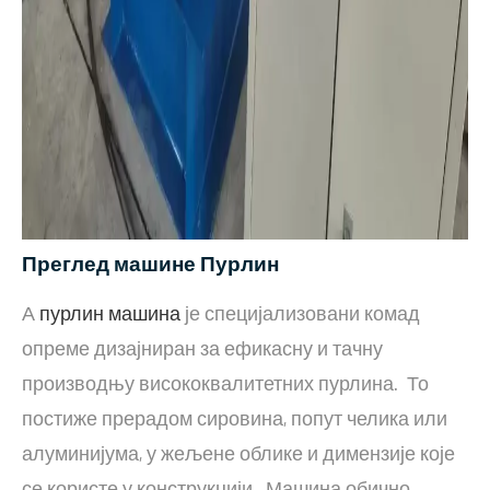
Преглед машине Пурлин
А
пурлин машина
је специјализовани комад
опреме дизајниран за ефикасну и тачну
производњу висококвалитетних пурлина. То
постиже прерадом сировина, попут челика или
алуминијума, у ​​жељене облике и димензије које
се користе у конструкцији. Машина обично