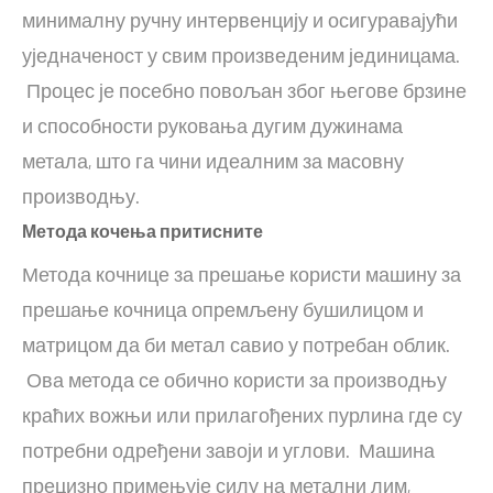
минималну ручну интервенцију и осигуравајући
уједначеност у свим произведеним јединицама.
Процес је посебно повољан због његове брзине
и способности руковања дугим дужинама
метала, што га чини идеалним за масовну
производњу.
Метода кочења притисните
Метода кочнице за прешање користи машину за
прешање кочница опремљену бушилицом и
матрицом да би метал савио у потребан облик.
Ова метода се обично користи за производњу
краћих вожњи или прилагођених пурлина где су
потребни одређени завоји и углови. Машина
прецизно примењује силу на метални лим,