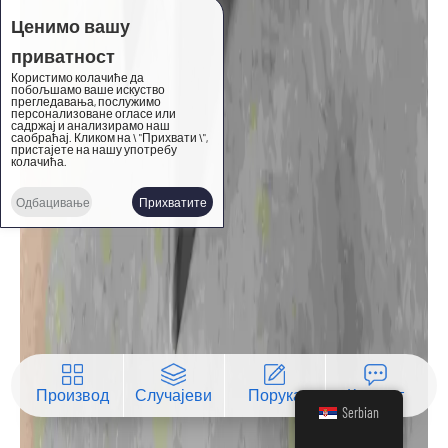
Ценимо вашу
приватност
Користимо колачиће да
побољшамо ваше искуство
прегледавања, послужимо
персонализоване огласе или
садржај и анализирамо наш
саобраћај. Кликом на \ "Прихвати \",
пристајете на нашу употребу
колачића.
Одбацивање
Прихватите
Производ
Случајеви
Порука
Контакт
Serbian