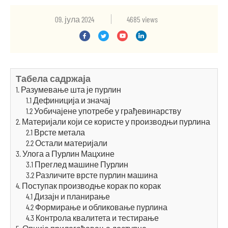
09. јула 2024
4685 views
Табела садржаја
1. Разумевање шта је пурлин
1.1 Дефиниција и значај
1.2 Уобичајене употребе у грађевинарству
2. Материјали који се користе у производњи пурлина
2.1 Врсте метала
2.2 Остали материјали
3. Улога а Пурлин Мацхине
3.1 Преглед машине Пурлин
3.2 Различите врсте пурлин машина
4. Поступак производње корак по корак
4.1 Дизајн и планирање
4.2 Формирање и обликовање пурлина
4.3 Контрола квалитета и тестирање