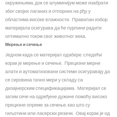
окружењима, док се алуминијум може изабрати
због својих лаганих и отпорних на рђу у
областима високе влажности. Правилан избор
материјала осигурава да ће пурлини радити
оптимално током свог животног века.
Мерење и сечење
Једном када се материјал одабере, следећи
корак је мерење и сечење. Прецизни мерни
алати и аутоматизовани системи осигуравају да
се сировина тачно мери у складу са
дизајнерским спецификацијама. Материјал се
затим сече на одређене дужине помоћу високо
прецизне опреме за сечење, као што су
гиљотини или ласерски резачи. Овај корак је од