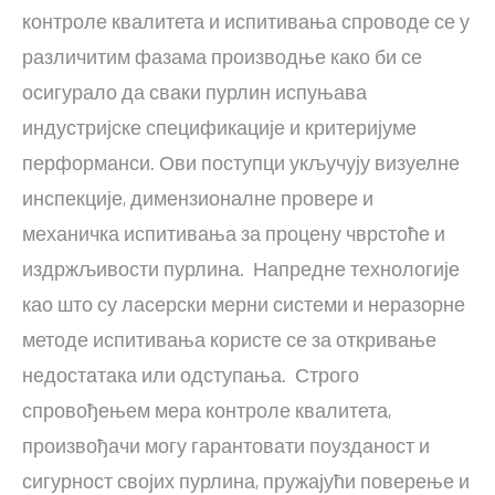
контроле квалитета и испитивања спроводе се у
различитим фазама производње како би се
осигурало да сваки пурлин испуњава
индустријске спецификације и критеријуме
перформанси. Ови поступци укључују визуелне
инспекције, димензионалне провере и
механичка испитивања за процену чврстоће и
издржљивости пурлина. Напредне технологије
као што су ласерски мерни системи и неразорне
методе испитивања користе се за откривање
недостатака или одступања. Строго
спровођењем мера контроле квалитета,
произвођачи могу гарантовати поузданост и
сигурност својих пурлина, пружајући поверење и