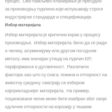
процес. Ово пажљиво планирање је пресудно
за производњу пурлина који испуњавају строге
индустријске стандарде и спецификације.
Избор материјала
Избор материјала је критични корак у процесу
производње. Избор материјала, било да се ради
о челику, алуминијуму или другом погодном
металу, има значајан утицај на пурлин 8217;
перформансе и дуговечност. Различити
фактори, као што су снага, тежина и отпорност на
животну средину, сматрају се избором
најприкладнијег материјала. На пример,
поцинковани челик може бити изабран због своје
одличне отпорности на корозију у тешким