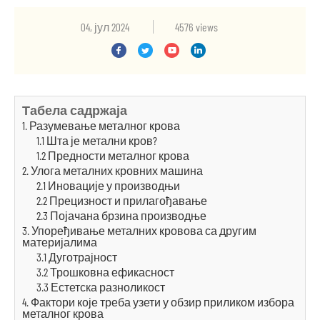
04, јул 2024
4576 views
Табела садржаја
1. Разумевање металног крова
1.1 Шта је метални кров?
1.2 Предности металног крова
2. Улога металних кровних машина
2.1 Иновације у производњи
2.2 Прецизност и прилагођавање
2.3 Појачана брзина производње
3. Упоређивање металних кровова са другим
материјалима
3.1 Дуготрајност
3.2 Трошковна ефикасност
3.3 Естетска разноликост
4. Фактори које треба узети у обзир приликом избора
металног крова