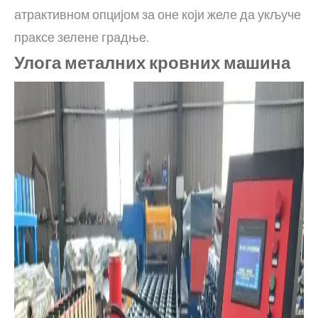
атрактивном опцијом за оне који желе да укључе
праксе зелене градње.
Улога металних кровних машина