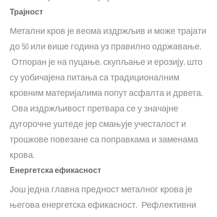
Трајност
Метални кров је веома издржљив и може трајати
до 50 или више година уз правилно одржавање.
Отпоран је на пуцање, скупљање и ерозију, што
су уобичајена питања са традиционалним
кровним материјалима попут асфалта и дрвета.
Ова издржљивост претвара се у значајне
дугорочне уштеде јер смањује учесталост и
трошкове повезане са поправкама и заменама
крова.
Енергетска ефикасност
Још једна главна предност металног крова је
његова енергетска ефикасност. Рефлективни