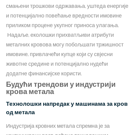
смањени трошкови одржавања, уштеда енергије
и потенцијално повећање вредности имовине
приликом процене укупног приноса улагања.
Надаље, еколошки прихватљиви атрибути
металних кровова могу побољшати тржишност
имовине, привлачећи купце који су свјесни
животне средине и потенцијално нудећи
додатне финансијске користи.
Будући трендови у индустрији
крова метала
Технолошки напредак у машинама за кров
од метала
Индустрија кровних метала спремна је за