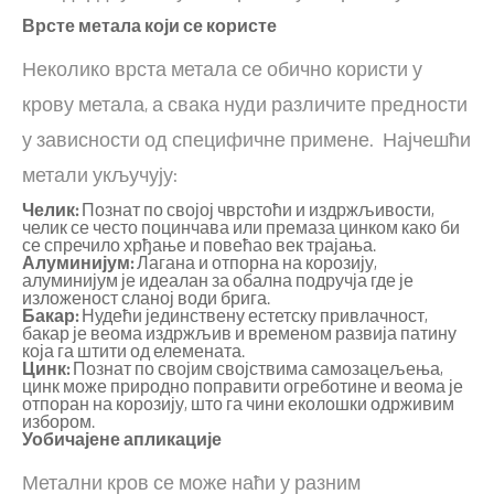
Врсте метала који се користе
Неколико врста метала се обично користи у
крову метала, а свака нуди различите предности
у зависности од специфичне примене. Најчешћи
метали укључују:
Челик:
Познат по својој чврстоћи и издржљивости,
челик се често поцинчава или премаза цинком како би
се спречило хрђање и повећао век трајања.
Алуминијум:
Лагана и отпорна на корозију,
алуминијум је идеалан за обална подручја где је
изложеност сланој води брига.
Бакар:
Нудећи јединствену естетску привлачност,
бакар је веома издржљив и временом развија патину
која га штити од елемената.
Цинк:
Познат по својим својствима самозацељења,
цинк може природно поправити огреботине и веома је
отпоран на корозију, што га чини еколошки одрживим
избором.
Уобичајене апликације
Метални кров се може наћи у разним