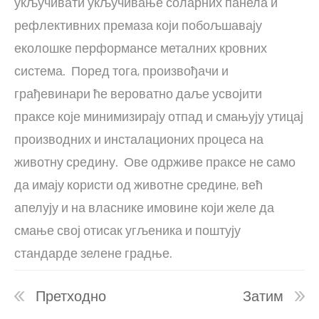
укључивати укључивање соларних панела и
рефлективних премаза који побољшавају
еколошке перформансе металних кровних
система. Поред тога, произвођачи и
грађевинари ће вероватно даље усвојити
праксе које минимизирају отпад и смањују утицај
производних и инсталационих процеса на
животну средину. Ове одрживе праксе не само
да имају користи од животне средине, већ
апелују и на власнике имовине који желе да
смање свој отисак угљеника и поштују
стандарде зелене градње.
Претходно
Затим