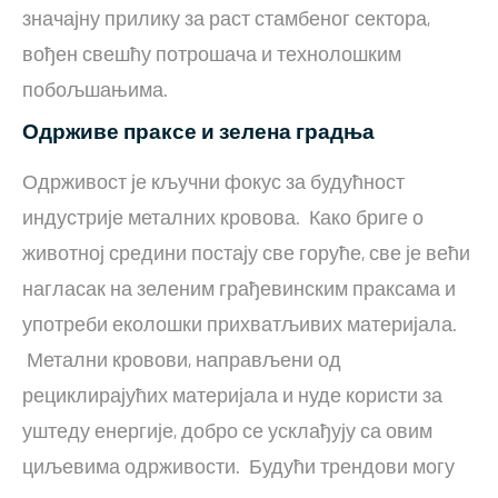
значајну прилику за раст стамбеног сектора,
вођен свешћу потрошача и технолошким
побољшањима.
Одрживе праксе и зелена градња
Одрживост је кључни фокус за будућност
индустрије металних кровова. Како бриге о
животној средини постају све горуће, све је већи
нагласак на зеленим грађевинским праксама и
употреби еколошки прихватљивих материјала.
Метални кровови, направљени од
рециклирајућих материјала и нуде користи за
уштеду енергије, добро се усклађују са овим
циљевима одрживости. Будући трендови могу