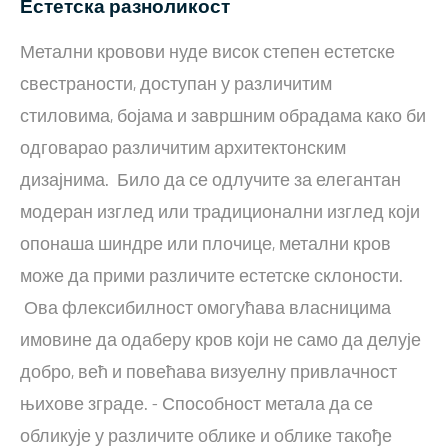
Естетска разноликост
Метални кровови нуде висок степен естетске
свестраности, доступан у различитим
стиловима, бојама и завршним обрадама како би
одговарао различитим архитектонским
дизајнима. Било да се одлучите за елегантан
модеран изглед или традиционални изглед који
опонаша шиндре или плочице, метални кров
може да прими различите естетске склоности.
Ова флексибилност омогућава власницима
имовине да одаберу кров који не само да делује
добро, већ и повећава визуелну привлачност
њихове зграде. - Способност метала да се
обликује у различите облике и облике такође