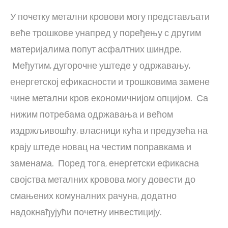
У почетку метални кровови могу представљати
веће трошкове унапред у поређењу с другим
материјалима попут асфалтних шиндре.
Међутим, дугорочне уштеде у одржавању,
енергетској ефикасности и трошковима замене
чине метални кров економичнијом опцијом. Са
нижим потребама одржавања и већом
издржљивошћу, власници кућа и предузећа на
крају штеде новац на честим поправкама и
заменама. Поред тога, енергетски ефикасна
својства металних кровова могу довести до
смањених комуналних рачуна, додатно
надокнађујући почетну инвестицију.