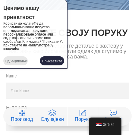
Ценимо вашу
приватност
Користимо колачиће да
побољшамо ваше искуство
ОСТАВИТЕ СВОЈУ ПОРУКУ
прегледавања, послужимо
персонализоване огласе или
садржај и анализирамо наш
саобраћај. Кликом на \ "Прихвати \",
Молимо вас да оставите детаље о захтеву у
пристајете на нашу употребу
колачића.
наставку како бисмо могли одмах да ступимо у
контакт са вама.
Одбацивање
Прихватите
Name
Е-пошта
Производ
Случајеви
Порука
Контакт
Serbian