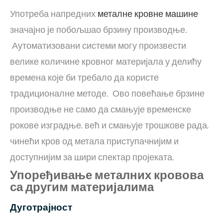
Употреба напредних
металне кровне машине
значајно је побољшао брзину производње.
Аутоматизовани системи могу произвести
велике количине кровног материјала у делићу
времена које би требало да користе
традиционалне методе. Ово повећање брзине
производње не само да смањује временске
рокове изградње, већ и смањује трошкове рада,
чинећи кров од метала приступачнијим и
доступнијим за шири спектар пројеката.
Упоређивање металних кровова
са другим материјалима
Дуготрајност