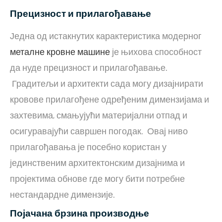
Прецизност и прилагођавање
Једна од истакнутих карактеристика модерног
металне кровне машине
је њихова способност
да нуде прецизност и прилагођавање.
Градитељи и архитекти сада могу дизајнирати
кровове прилагођене одређеним димензијама и
захтевима, смањујући материјални отпад и
осигуравајући савршен погодак. Овај ниво
прилагођавања је посебно користан у
јединственим архитектонским дизајнима и
пројектима обнове где могу бити потребне
нестандардне димензије.
Појачана брзина производње