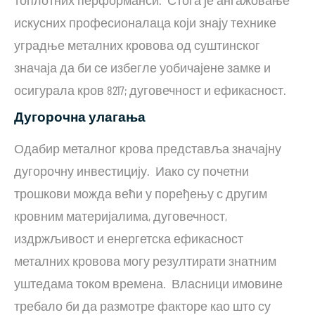
топлотних перформанси. Стога је ангажовање
искусних професионалаца који знају технике
уградње металних кровова од суштинског
значаја да би се избегле уобичајене замке и
осигурала кров 8217; дуговечност и ефикасност.
Дугорочна улагања
Одабир металног крова представља значајну
дугорочну инвестицију. Иако су почетни
трошкови можда већи у поређењу с другим
кровним материјалима, дуговечност,
издржљивост и енергетска ефикасност
металних кровова могу резултирати знатним
уштедама током времена. Власници имовине
требало би да размотре факторе као што су