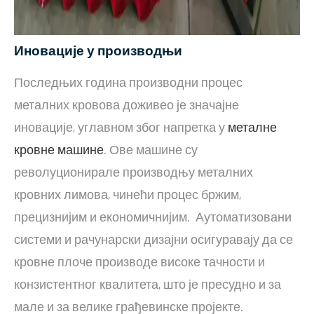
Иновације у производњи
Последњих година производни процес
металних кровова доживео је значајне
иновације, углавном због напретка у
металне
кровне машине
. Ове машине су
револуционирале производњу металних
кровних лимова, чинећи процес бржим,
прецизнијим и економичнијим. Аутоматизовани
системи и рачунарски дизајни осигуравају да се
кровне плоче производе високе тачности и
конзистентног квалитета, што је пресудно и за
мале и за велике грађевинске пројекте.