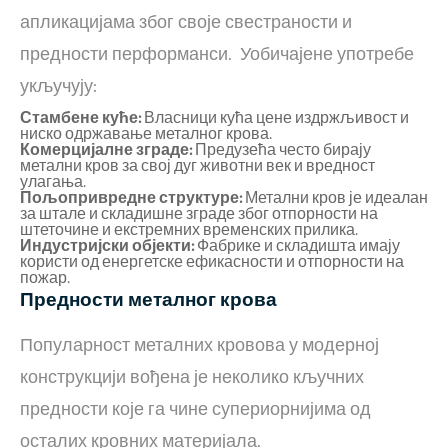
апликацијама због своје свестраности и
предности перформанси. Уобичајене употребе
укључују:
Стамбене куће:
Власници кућа цене издржљивост и
ниско одржавање металног крова.
Комерцијалне зграде:
Предузећа често бирају
метални кров за свој дуг животни век и вредност
улагања.
Пољопривредне структуре:
Метални кров је идеалан
за штале и складишне зграде због отпорности на
штеточине и екстремних временских прилика.
Индустријски објекти:
Фабрике и складишта имају
користи од енергетске ефикасности и отпорности на
пожар.
Предности металног крова
Популарност металних кровова у модерној
конструкцији вођена је неколико кључних
предности које га чине супериорнијима од
осталих кровних материјала.