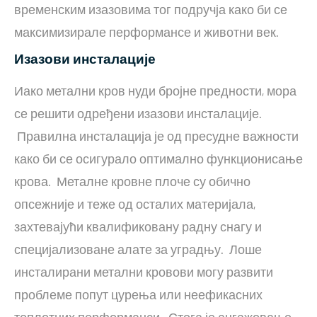
временским изазовима тог подручја како би се
максимизирале перформансе и животни век.
Изазови инсталације
Иако метални кров нуди бројне предности, мора
се решити одређени изазови инсталације.
Правилна инсталација је од пресудне важности
како би се осигурало оптимално функционисање
крова. Металне кровне плоче су обично
опсежније и теже од осталих материјала,
захтевајући квалификовану радну снагу и
специјализоване алате за уградњу. Лоше
инсталирани метални кровови могу развити
проблеме попут цурења или неефикасних