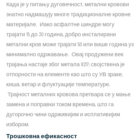
Када је у питању дуговечност, метални кровови
знатно надмашују многе традиционалне кровне
материјале. Иако асфалтне шиндре могу
трајати 15 до 30 година, добро инсталирани
метални кров може трајати 50 или више година уз
минимално одржавање. Овај продужени век
трајања настаје због метала 8217; својствена је
отпорности на елементе као што су УВ зраке,
киша, ветар и флуктуације температуре.
Трајност металних кровова претвара се у мање
замена и поправки током времена, што га
дугорочно чини одрживијим и исплативијим
избором.
Трошковна ефикасност