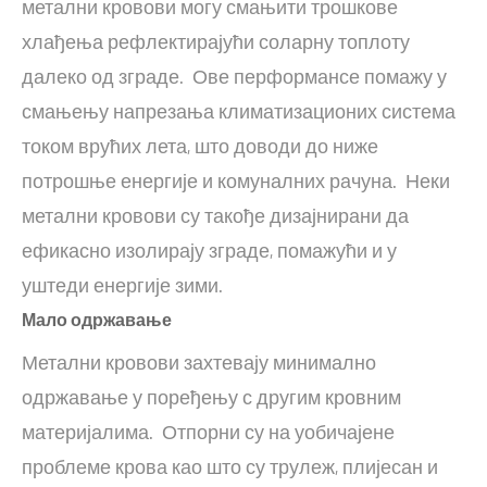
метални кровови могу смањити трошкове
хлађења рефлектирајући соларну топлоту
далеко од зграде. Ове перформансе помажу у
смањењу напрезања климатизационих система
током врућих лета, што доводи до ниже
потрошње енергије и комуналних рачуна. Неки
метални кровови су такође дизајнирани да
ефикасно изолирају зграде, помажући и у
уштеди енергије зими.
Мало одржавање
Метални кровови захтевају минимално
одржавање у поређењу с другим кровним
материјалима. Отпорни су на уобичајене
проблеме крова као што су трулеж, плијесан и