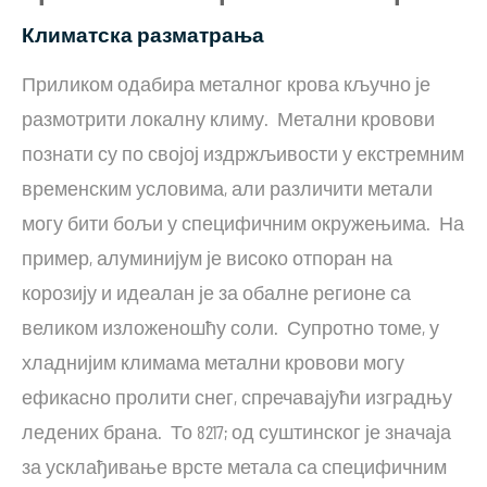
Климатска разматрања
Приликом одабира металног крова кључно је
размотрити локалну климу. Метални кровови
познати су по својој издржљивости у екстремним
временским условима, али различити метали
могу бити бољи у специфичним окружењима. На
пример, алуминијум је високо отпоран на
корозију и идеалан је за обалне регионе са
великом изложеношћу соли. Супротно томе, у
хладнијим климама метални кровови могу
ефикасно пролити снег, спречавајући изградњу
ледених брана. То 8217; од суштинског је значаја
за усклађивање врсте метала са специфичним