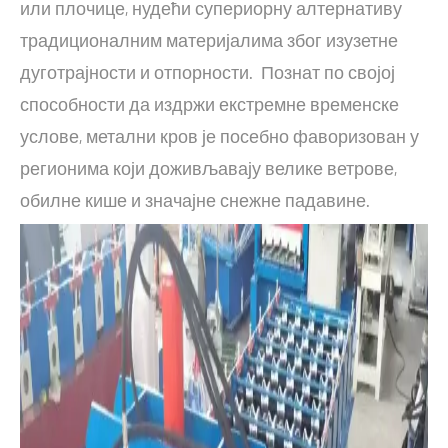
или плочице, нудећи супериорну алтернативу
традиционалним материјалима због изузетне
дуготрајности и отпорности. Познат по својој
способности да издржи екстремне временске
услове, метални кров је посебно фаворизован у
регионима који доживљавају велике ветрове,
обилне кише и значајне снежне падавине.