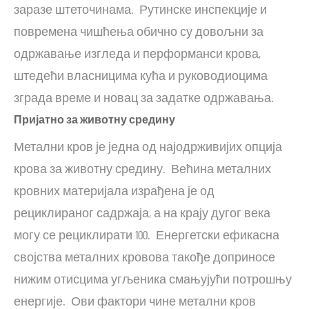
заразе штеточинама. Рутинске инспекције и
повремена чишћења обично су довољни за
одржавање изгледа и перформанси крова,
штедећи власницима кућа и руководиоцима
зграда време и новац за задатке одржавања.
Пријатно за животну средину
Метални кров је једна од најодрживијих опција
крова за животну средину. Већина металних
кровних материјала израђена је од
рециклираног садржаја, а на крају дугог века
могу се рециклирати 100. Енергетски ефикасна
својства металних кровова такође доприносе
нижим отисцима угљеника смањујући потрошњу
енергије. Ови фактори чине метални кров