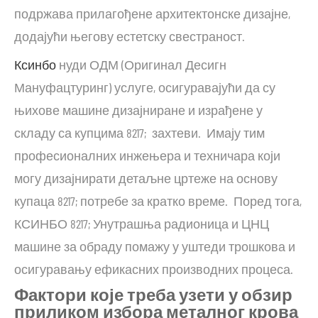
подржава прилагођене архитектонске дизајне,
додајући његову естетску свестраност.
Ксинбо
нуди ОДМ (Оригинал Десигн
Мануфацтуринг) услуге, осигуравајући да су
њихове машине дизајниране и израђене у
складу са купцима 8217; захтеви. Имају тим
професионалних инжењера и техничара који
могу дизајнирати детаљне цртеже на основу
купаца 8217; потребе за кратко време. Поред тога,
КСИНБО 8217; Унутрашња радионица и ЦНЦ
машине за обраду помажу у уштеди трошкова и
осигуравању ефикасних производних процеса.
Фактори које треба узети у обзир
приликом избора металног крова