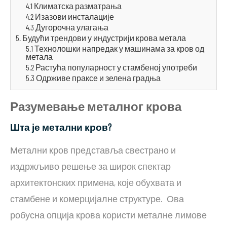
4.1 Климатска разматрања
4.2 Изазови инсталације
4.3 Дугорочна улагања
5. Будући трендови у индустрији крова метала
5.1 Технолошки напредак у машинама за кров од
метала
5.2 Растућа популарност у стамбеној употреби
5.3 Одрживе праксе и зелена градња
Разумевање металног крова
Шта је метални кров?
Метални кров представља свестрано и
издржљиво решење за широк спектар
архитектонских примена, које обухвата и
стамбене и комерцијалне структуре. Ова
робусна опција крова користи металне лимове