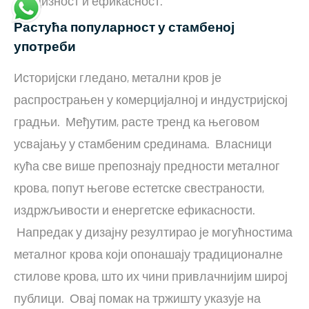
прецизност и ефикасност.
Растућа популарност у стамбеној
употреби
Историјски гледано, метални кров је
распрострањен у комерцијалној и индустријској
градњи. Међутим, расте тренд ка његовом
усвајању у стамбеним срединама. Власници
кућа све више препознају предности металног
крова, попут његове естетске свестраности,
издржљивости и енергетске ефикасности.
Напредак у дизајну резултирао је могућностима
металног крова који опонашају традиционалне
стилове крова, што их чини привлачнијим широј
публици. Овај помак на тржишту указује на