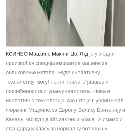
КСИНБО Мацхине Макинг Цо. Лтд
је угледни
произвођач специјализован за машине за
обликовање метала. Нуде иновативну
технологију, могућности прилагођавања и
посвећеност осигурању квалитета. Нова и
иновативна технологија, као што је Пурлин Ролл
Форминг Мацхине, за Европу, Велику Британију и
Канаду, као купца 8217; захтев и класа. А имамо и
стандардну класу за нормалну потрошњу.