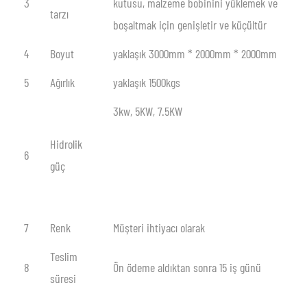
3
kutusu, malzeme bobinini yüklemek ve
tarzı
boşaltmak için genişletir ve küçültür
4
Boyut
yaklaşık 3000mm * 2000mm * 2000mm
5
Ağırlık
yaklaşık 1500kgs
3kw, 5KW, 7.5KW
Hidrolik
6
güç
7
Renk
Müşteri ihtiyacı olarak
Teslim
8
Ön ödeme aldıktan sonra 15 iş günü
süresi