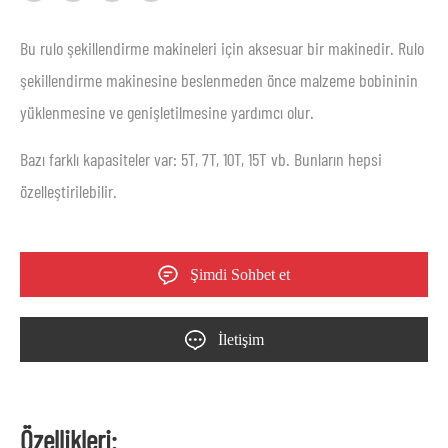
Bu rulo şekillendirme makineleri için aksesuar bir makinedir. Rulo
şekillendirme makinesine beslenmeden önce malzeme bobininin
yüklenmesine ve genişletilmesine yardımcı olur.
Bazı farklı kapasiteler var: 5T, 7T, 10T, 15T vb. Bunların hepsi
özelleştirilebilir.
Şimdi Sohbet et
İletişim
Özellikleri: