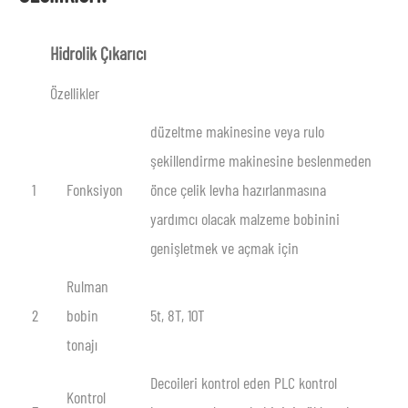
Hidrolik Çıkarıcı
Özellikler
düzeltme makinesine veya rulo
şekillendirme makinesine beslenmeden
1
Fonksiyon
önce çelik levha hazırlanmasına
yardımcı olacak malzeme bobinini
genişletmek ve açmak için
Rulman
2
bobin
5t, 8T, 10T
tonajı
Decoileri kontrol eden PLC kontrol
Kontrol