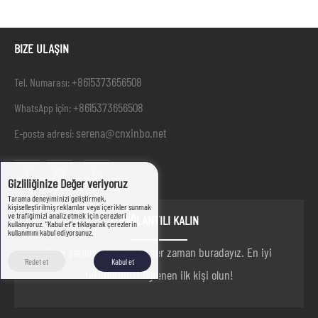
BIZE ULAŞIN
+8615373656508
Tel. Numarası:
+8615373656508
WhatsApp için:
serena@cnxinbo.net
E-posta adresi:
Gizliliğinize Değer veriyoruz
Tarama deneyiminizi geliştirmek,
kişiselleştirilmiş reklamlar veya içerikler sunmak
ve trafiğimizi analiz etmek için çerezleri
BAĞLANTILI KALIN
kullanıyoruz. "Kabul et"e tıklayarak çerezlerin
kullanımını kabul ediyorsunuz.
Size yardım etmek için her zaman buradayız. En iyi
Redet et
Kabul et
tekliflerimizi öğrenen ilk kişi olun!