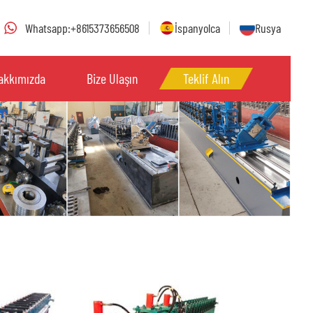
Whatsapp:+8615373656508
İspanyolca
Rusya
akkımızda
Bize Ulaşın
Teklif Alın