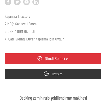
Kapınıza 1.Factory
2.MOQ: Sadece 1 Parça
3.OEM * ODM Hizmeti
4. Çatı, Siding, Duvar Kaplama İçin Uygun
Şimdi Sohbet et
İletişim
Decking zemin rulo şekillendirme makinesi