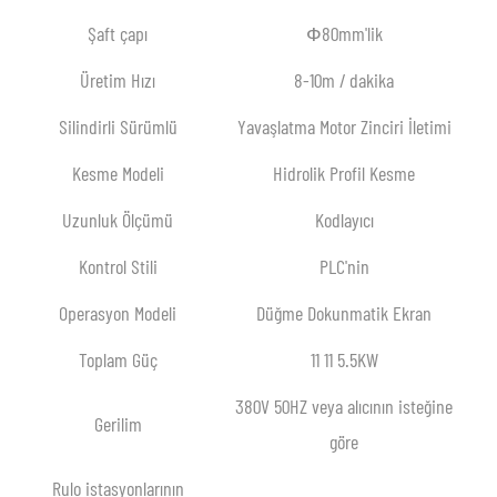
Şaft çapı
Ф80mm'lik
Üretim Hızı
8-10m / dakika
Silindirli Sürümlü
Yavaşlatma Motor Zinciri İletimi
Kesme Modeli
Hidrolik Profil Kesme
Uzunluk Ölçümü
Kodlayıcı
Kontrol Stili
PLC'nin
Operasyon Modeli
Düğme Dokunmatik Ekran
Toplam Güç
11 11 5.5KW
380V 50HZ veya alıcının isteğine
Gerilim
göre
Rulo istasyonlarının