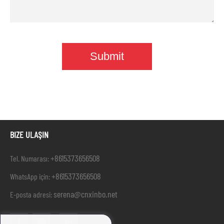
BIZE ULAŞIN
+8615373656508
Tel. Numarası:
+8615373656508
WhatsApp için:
serena@cnxinbo.net
E-posta adresi: