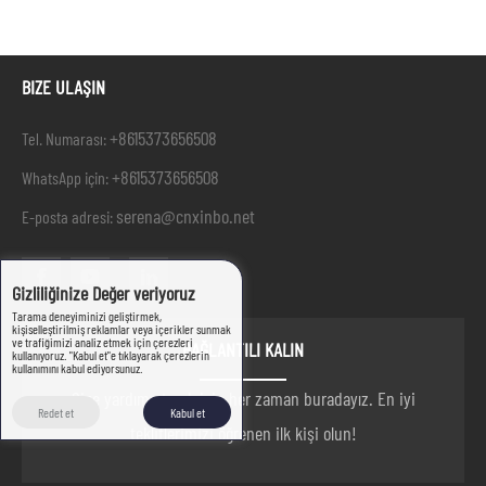
BIZE ULAŞIN
+8615373656508
Tel. Numarası:
+8615373656508
WhatsApp için:
serena@cnxinbo.net
E-posta adresi:
Gizliliğinize Değer veriyoruz
Tarama deneyiminizi geliştirmek,
kişiselleştirilmiş reklamlar veya içerikler sunmak
ve trafiğimizi analiz etmek için çerezleri
BAĞLANTILI KALIN
kullanıyoruz. "Kabul et"e tıklayarak çerezlerin
kullanımını kabul ediyorsunuz.
Size yardım etmek için her zaman buradayız. En iyi
Redet et
Kabul et
tekliflerimizi öğrenen ilk kişi olun!