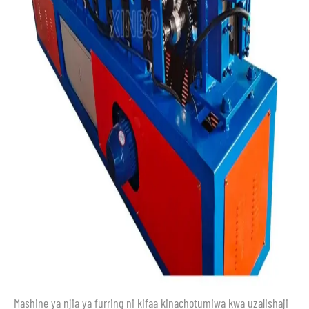
Mashine ya njia ya furring ni kifaa kinachotumiwa kwa uzalishaji