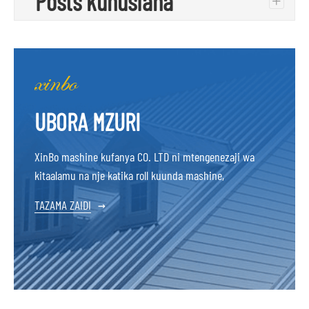
Posts kuhusiana
+
UBORA MZURI
XinBo mashine kufanya CO. LTD ni mtengenezaji wa
kitaalamu na nje katika roll kuunda mashine,
TAZAMA ZAIDI
→