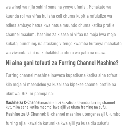
wa wingi wa njia sahihi sana na yenye ufanisi. Mchakato wa
kuunda roll wa vifaa hulisha coil chuma kupitia mfululizo wa
rollers ambayo hatua kwa hatua muundo chuma katika profile
channel maalum. Mashine za kisasa ni vifaa na moja kwa moja
kukata, punching, na stacking vitengo kwamba kufanya mchakato
wa viwanda laini na kuhakikisha ubora wa pato na usawa.
Ni aina gani tofauti za Furring Channel Mashine?
Furring channel mashine inaweza kupatikana katika aina tofauti;
kila moja ni maendeleo ya kuzalisha kipekee channel profile na
ukubwa. Hizi ni pamoja na:
Mashine za C-Channel:
mashine hizi kuzalisha C-umbo furring channel
kutumika sana katika maombi kwa ajili ya ukuta framing na sufu.
Mashine za U-Channel:
U-channel mashine utengenezaji U-umbo
furring njia, kawaida kutumika kwa ajili ya kusaidia sakafu