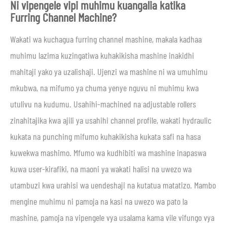
Ni vipengele vipi muhimu kuangalia katika
Furring Channel Machine?
Wakati wa kuchagua furring channel mashine, makala kadhaa
muhimu lazima kuzingatiwa kuhakikisha mashine inakidhi
mahitaji yako ya uzalishaji. Ujenzi wa mashine ni wa umuhimu
mkubwa, na mifumo ya chuma yenye nguvu ni muhimu kwa
utulivu na kudumu. Usahihi-machined na adjustable rollers
zinahitajika kwa ajili ya usahihi channel profile, wakati hydraulic
kukata na punching mifumo kuhakikisha kukata safi na hasa
kuwekwa mashimo. Mfumo wa kudhibiti wa mashine inapaswa
kuwa user-kirafiki, na maoni ya wakati halisi na uwezo wa
utambuzi kwa urahisi wa uendeshaji na kutatua matatizo. Mambo
mengine muhimu ni pamoja na kasi na uwezo wa pato la
mashine, pamoja na vipengele vya usalama kama vile vifungo vya