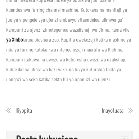
kuendeshwa furring channel mashine. Kutokana na mahitaji ya
juu ya vipengele vya ujenzi ambavyo vitaendelea, ulimwengu’
kampuni za ujenzi zimetegemea wazalishaji wa China, kama vile
ya Xinbo
kutoa biashara zao. Kupitia uwekezaji katika mashine ya
njia ya furring kutoka kwa mtengenezaji maarufu wa Kichina,
kampuni itakuwa na uwezo wa kuboresha uwezo wa uzalishaji,
kuhakikisha ubora wa kazi yake, na hivyo kufurahia faida ya
uongozi wa soko katika sekta hii ya upanuzi wa ujenzi.
Iliyopita
Inayofuata