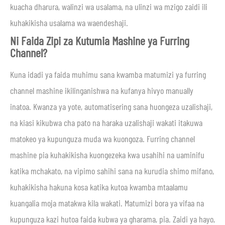
kuacha dharura, walinzi wa usalama, na ulinzi wa mzigo zaidi ili
kuhakikisha usalama wa waendeshaji.
Ni Faida Zipi za Kutumia Mashine ya Furring
Channel?
Kuna idadi ya faida muhimu sana kwamba matumizi ya furring
channel mashine ikilinganishwa na kufanya hivyo manually
inatoa. Kwanza ya yote, automatisering sana huongeza uzalishaji,
na kiasi kikubwa cha pato na haraka uzalishaji wakati itakuwa
matokeo ya kupunguza muda wa kuongoza. Furring channel
mashine pia kuhakikisha kuongezeka kwa usahihi na uaminifu
katika mchakato, na vipimo sahihi sana na kurudia shimo mifano,
kuhakikisha hakuna kosa katika kutoa kwamba mtaalamu
kuangalia moja matakwa kila wakati. Matumizi bora ya vifaa na
kupunguza kazi hutoa faida kubwa ya gharama, pia. Zaidi ya hayo,