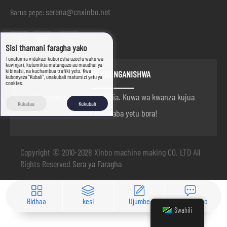
serena@cnxinbo.net
Barua pepe:
Sisi thamani faragha yako
Tunatumia vidakuzi kuboresha uzoefu wako wa
kuvinjari, kutumikia matangazo au maudhui ya
kibinafsi, na kuchambua trafiki yetu. Kwa
KUKAA KUUNGANISHWA
kubonyeza "Kubali", unakubali matumizi yetu ya
cookies.
Sisi daima hapa kukusaidia. Kuwa wa kwanza kujua
Kukataa
Kukubali
kuhusu mikataba yetu bora!
Copyright © 2010-2028 Xinbo machine making CO. LTD All
Rights Reserved
Sera ya Faragha
Bidhaa
kesi
Ujumbe
Mawasiliano
Swahili