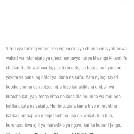
Vituo vya furring vinarejelea vipengele vya chuma vinavyotumiwa
wakati wa michakato ya ujenzi ambavyo hutoa kiwango kikamilifu
cha kuhifadhi wallboards, plasterboards, au hata aina nyingine
yoyote ya paneling dhidi ya ukuta na sufu. Mara nyingi tayari
kutoka chuma galvanized, njia hizo kuhakikisha umbali wa
kutosha kati ya vitengo vifaa na kusaidia muundo wa muundo
katika ukuta na sakafu. Muhimu, zana kama hizo ni muhimu
katika uumbaji wa ndege flush au uso na, wakati huo huo,
kuruhusu kwa ajili ya mafanikio ya nguvu katika kubuni jengo.