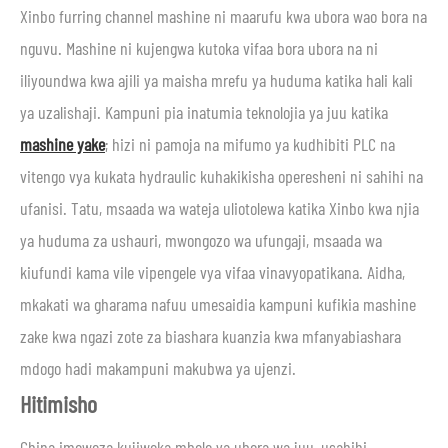
Xinbo furring channel mashine ni maarufu kwa ubora wao bora na
nguvu. Mashine ni kujengwa kutoka vifaa bora ubora na ni
iliyoundwa kwa ajili ya maisha mrefu ya huduma katika hali kali
ya uzalishaji. Kampuni pia inatumia teknolojia ya juu katika
mashine yake
; hizi ni pamoja na mifumo ya kudhibiti PLC na
vitengo vya kukata hydraulic kuhakikisha operesheni ni sahihi na
ufanisi. Tatu, msaada wa wateja uliotolewa katika Xinbo kwa njia
ya huduma za ushauri, mwongozo wa ufungaji, msaada wa
kiufundi kama vile vipengele vya vifaa vinavyopatikana. Aidha,
mkakati wa gharama nafuu umesaidia kampuni kufikia mashine
zake kwa ngazi zote za biashara kuanzia kwa mfanyabiashara
mdogo hadi makampuni makubwa ya ujenzi.
Hitimisho
China imeweza kujiweka mbele ya ubora wa juu, usahihi-