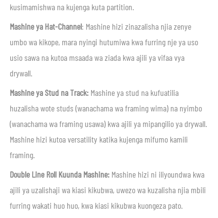
kusimamishwa na kujenga kuta partition.
Mashine ya Hat-Channel
: Mashine hizi zinazalisha njia zenye
umbo wa kikope, mara nyingi hutumiwa kwa furring nje ya uso
usio sawa na kutoa msaada wa ziada kwa ajili ya vifaa vya
drywall.
Mashine ya Stud na Track:
Mashine ya stud na kufuatilia
huzalisha wote studs (wanachama wa framing wima) na nyimbo
(wanachama wa framing usawa) kwa ajili ya mipangilio ya drywall.
Mashine hizi kutoa versatility katika kujenga mifumo kamili
framing.
Double Line Roll Kuunda Mashine:
Mashine hizi ni iliyoundwa kwa
ajili ya uzalishaji wa kiasi kikubwa, uwezo wa kuzalisha njia mbili
furring wakati huo huo, kwa kiasi kikubwa kuongeza pato.