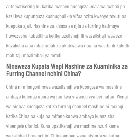
automatisering hii katika maeneo huongeza usalama mahali pa
kazi kwa kupunguza kushughulikia vifaa nzito kwenye tovuti na
kuepuka ajali. Mashine za kisasa za njia za furring hatimaye
huwezesha kubadilika katika uzalishaji ili wazalishaji waweze
kuzalisha aina mbalimbali za ukubwa wa njia na wasifu ili kukidhi
mahitaji mbalimbali ya mradi.
Ninaweza Kupata Wapi Mashine za Kuaminika za
Furring Channel nchini China?
China ni miongoni mwa wazalishaji wa kuongoza wa mashine
ambayo kujenga ubora wa juu kwa viwango vya bei nafuu. Wengi
wa bidhaa kuongoza katika furring channel mashine ni msingi
katika China na kuja na mifano kubwa ambayo kuanzisha
vipengele ufanisi. Kuna upatikanaji wa mashine nzuri kama
wazalishaji bora nchini China ambao wana historia ya kutoa