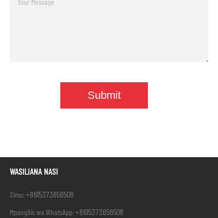
WASILIANA NASI
+8615373656508
Simu:
+8615373656508
Mpangilio wa WhatsApp: