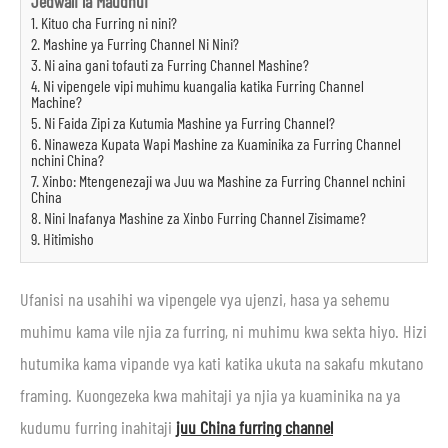
Jedwali la Maudhui
1. Kituo cha Furring ni nini?
2. Mashine ya Furring Channel Ni Nini?
3. Ni aina gani tofauti za Furring Channel Mashine?
4. Ni vipengele vipi muhimu kuangalia katika Furring Channel
Machine?
5. Ni Faida Zipi za Kutumia Mashine ya Furring Channel?
6. Ninaweza Kupata Wapi Mashine za Kuaminika za Furring Channel
nchini China?
7. Xinbo: Mtengenezaji wa Juu wa Mashine za Furring Channel nchini
China
8. Nini Inafanya Mashine za Xinbo Furring Channel Zisimame?
9. Hitimisho
Ufanisi na usahihi wa vipengele vya ujenzi, hasa ya sehemu
muhimu kama vile njia za furring, ni muhimu kwa sekta hiyo. Hizi
hutumika kama vipande vya kati katika ukuta na sakafu mkutano
framing. Kuongezeka kwa mahitaji ya njia ya kuaminika na ya
kudumu furring inahitaji
juu China furring channel