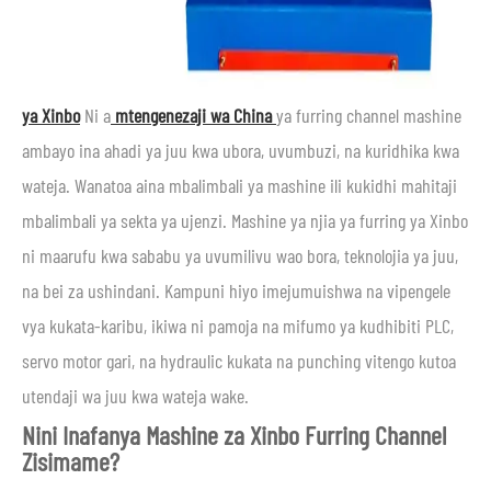
ya Xinbo
Ni a
mtengenezaji wa China
ya furring channel mashine
ambayo ina ahadi ya juu kwa ubora, uvumbuzi, na kuridhika kwa
wateja. Wanatoa aina mbalimbali ya mashine ili kukidhi mahitaji
mbalimbali ya sekta ya ujenzi. Mashine ya njia ya furring ya Xinbo
ni maarufu kwa sababu ya uvumilivu wao bora, teknolojia ya juu,
na bei za ushindani. Kampuni hiyo imejumuishwa na vipengele
vya kukata-karibu, ikiwa ni pamoja na mifumo ya kudhibiti PLC,
servo motor gari, na hydraulic kukata na punching vitengo kutoa
utendaji wa juu kwa wateja wake.
Nini Inafanya Mashine za Xinbo Furring Channel
Zisimame?