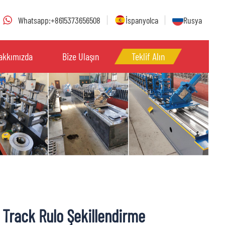
Whatsapp:+8615373656508
İspanyolca
Rusya
akkımızda
Bize Ulaşın
Teklif Alın
 Track Rulo Şekillendirme