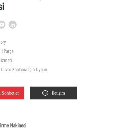
si
tory
 1 Parça
Hizmeti
g, Duvar Kaplama İçin Uygun
 Sohbet et
İletişim
dirme Makinesi