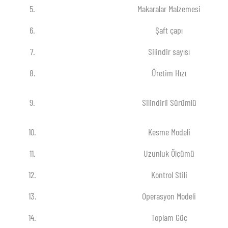
5.
Makaralar Malzemesi
6.
Şaft çapı
7.
Silindir sayısı
8.
Üretim Hızı
9.
Silindirli Sürümlü
10.
Kesme Modeli
11.
Uzunluk Ölçümü
12.
Kontrol Stili
13.
Operasyon Modeli
14.
Toplam Güç