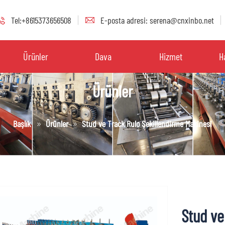
Tel:+8615373656508
E-posta adresi: serena@cnxinbo.net
Ürünler
Dava
Hizmet
H
Ürünler
Başlık
Ürünler
Stud ve Track Rulo Şekillendirme Makinesi
Stud ve