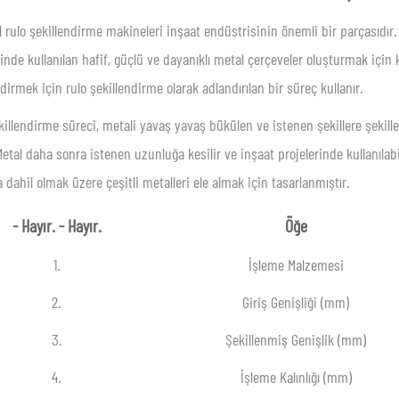
il rulo şekillendirme makineleri inşaat endüstrisinin önemli bir parçasıdı
rinde kullanılan hafif, güçlü ve dayanıklı metal çerçeveler oluşturmak için k
ndirmek için rulo şekillendirme olarak adlandırılan bir süreç kullanır.
killendirme süreci, metali yavaş yavaş bükülen ve istenen şekillere şekillen
 Metal daha sonra istenen uzunluğa kesilir ve inşaat projelerinde kullanılab
a dahil olmak üzere çeşitli metalleri ele almak için tasarlanmıştır.
- Hayır. - Hayır.
Öğe
1.
İşleme Malzemesi
2.
Giriş Genişliği (mm)
3.
Şekillenmiş Genişlik (mm)
4.
İşleme Kalınlığı (mm)