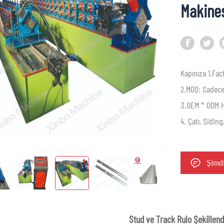
Makine
Kapınıza 1.Fac
2.MOQ: Sadece
3.OEM * ODM 
4. Çatı, Sidin
Şimdi
Stud ve Track Rulo Şekillen