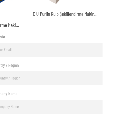
C U Purlin Rulo Şekillendirme Makinesi
Camlı Karo Rulo Şekillendirme Makinesi
sta
try / Region
pany Name