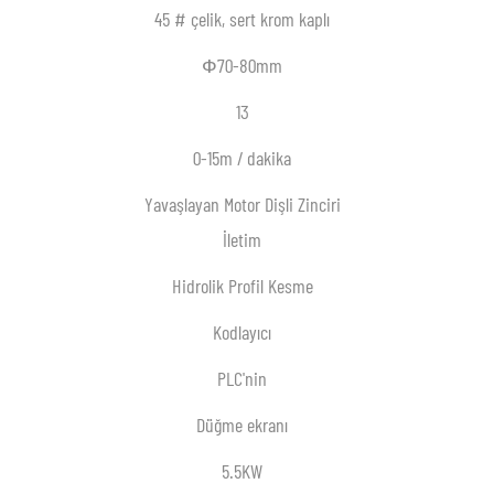
45 # çelik, sert krom kaplı
Ф70-80mm
13
0-15m / dakika
Yavaşlayan Motor Dişli Zinciri
İletim
Hidrolik Profil Kesme
Kodlayıcı
PLC'nin
Düğme ekranı
5.5KW