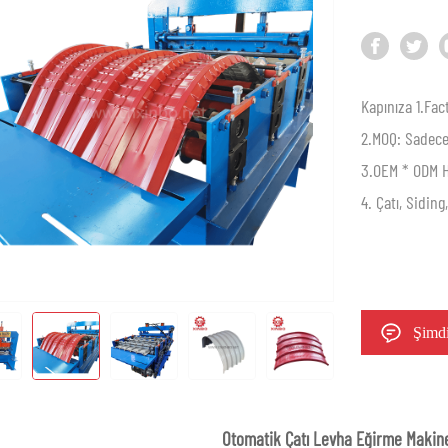
Kapınıza 1.Fac
2.MOQ: Sadece
3.OEM * ODM 
4. Çatı, Sidin
Şimdi
Otomatik Çatı Levha Eğirme Makin