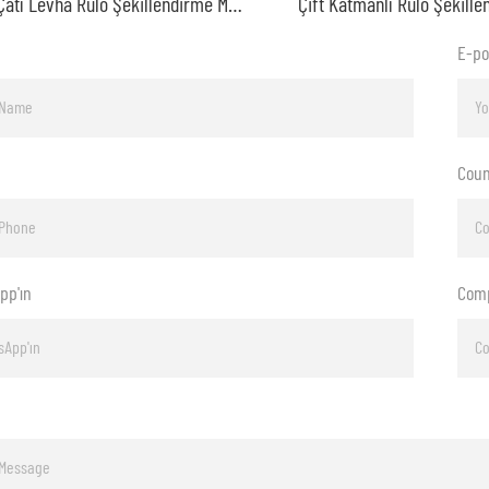
IBR Çatı Levha Rulo Şekillendirme Makinesi
E-po
Coun
pp'ın
Com