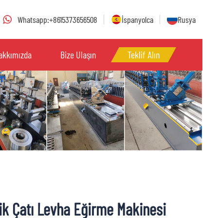
Whatsapp:+8615373656508
İspanyolca
Rusya
akkımızda
Bize Ulaşın
Teklif Alın
k Çatı Levha Eğirme Makinesi