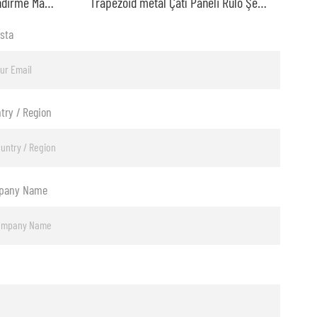
Çift Katmanlı Rulo Şekillendirme Makinesi
Trapezoid metal Çatı Paneli Rulo Şekillendirme Makinesi
sta
try / Region
pany Name