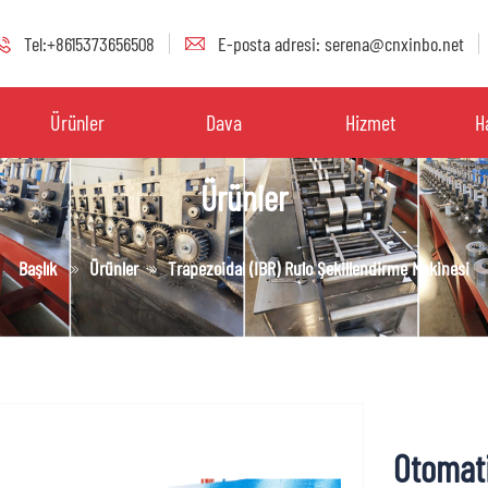
Tel:+8615373656508
E-posta adresi: serena@cnxinbo.net
Ürünler
Dava
Hizmet
H
Ürünler
Başlık
Ürünler
Trapezoidal (IBR) Rulo Şekillendirme Makinesi
Otomati