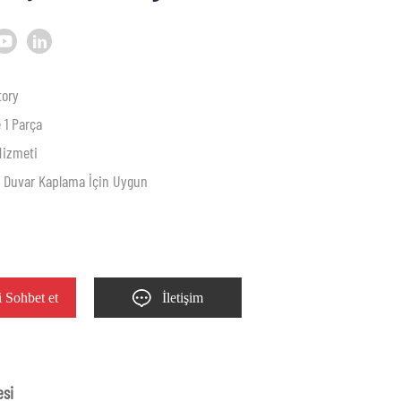
tory
 1 Parça
Hizmeti
g, Duvar Kaplama İçin Uygun
 Sohbet et
İletişim
esi