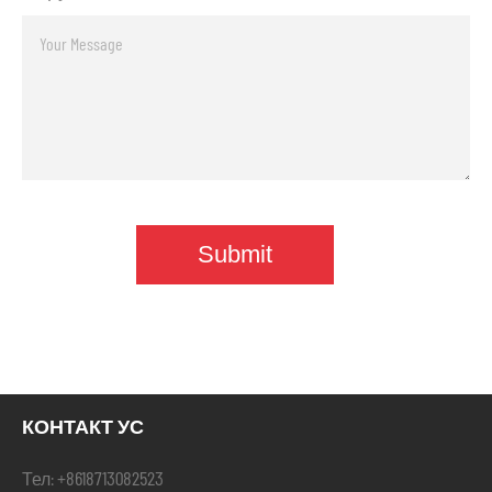
КОНТАКТ УС
+8618713082523
Тел: