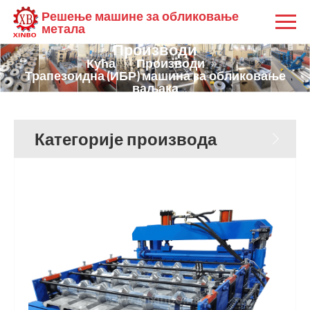
Решење машине за обликовање
метала
Производи
Кућа
Производи
Трапезоидна (ИБР) машина за обликовање
ваљака
Категорије производа