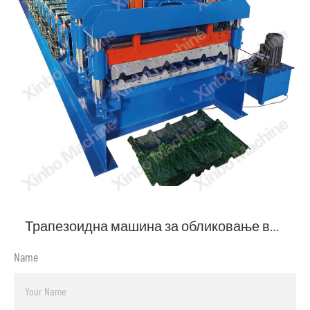
Трапезоидна машина за обликовање ваљака кровних плоча
Name