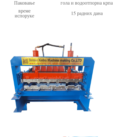
Паковање
гола и водоотпорна крпа
време
15 радних дана
испоруке