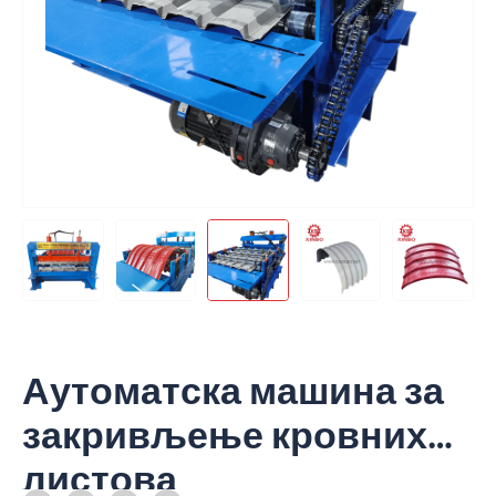
Аутоматска машина за
закривљење кровних
листова