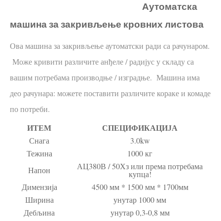
Аутоматска
машина за закривљење кровних листова
Ова машина за закривљење аутоматски ради са рачунаром.
Може кривити различите анђеле / радијус у складу са
вашим потребама производње / изградње. Машина има
део рачунара: можете поставити различите кораке и комаде
по потреби.
ИТЕМ
СПЕЦИФИКАЦИЈА
Снага
3.0kw
Тежина
1000 кг
АЦ380В / 50Хз или према потребама
Напон
купца!
Димензија
4500 мм * 1500 мм * 1700мм
Ширина
унутар 1000 мм
Дебљина
унутар 0,3-0,8 мм