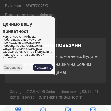
+8618713082523
Вхатсапп:
serena@cnxinbo.net
Е-пошта:
Ценимо вашу
приватност
Користимо колачиће да
побољшамо ваше искуство
прегледавања, послужимо
ОСТАНИТЕ ПОВЕЗАНИ
персонализоване огласе или
садржај и анализирамо наш
саобраћај. Кликом на \ "Прихвати \",
пристајете на нашу употребу
увек смо овде да вам помогнемо. Будите
колачића.
први који знате о нашим најбољим
Одбацивање
Прихватите
понудама!
Copyright © 2010-2028 Xinbo machine making CO. LTD All
Rights Reserved
Политика приватности