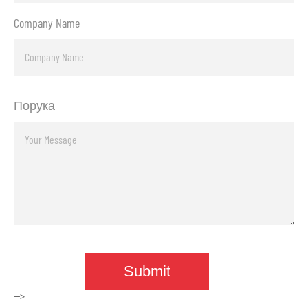
Company Name
Порука
-->