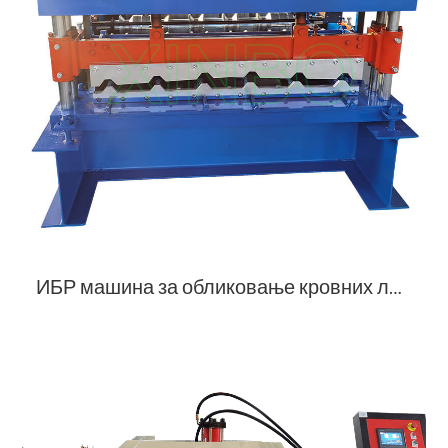
ИБР машина за обликовање кровних листова