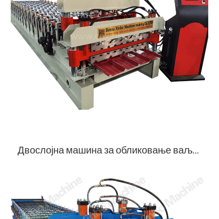
Двослојна машина за обликовање ваљака