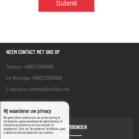
NEEM CONTACT MET ONS OP
+8615373656508
Telefoon:
+8615373656508
Uw WhatsApp:
serena@cnxinbo.net
E-mail adres:
Wij waarderen uw privacy
We gebruiken cookies om uw surfervaring te
verbeteren, gepersonaliseerde advertenties of
inhoud te presenteren en ons verkeer te
BLIJF VERBONDEN
analyseren. Door op "Accepteren" te klikken, gaat
u akkoord met ons gebruik van cookies.