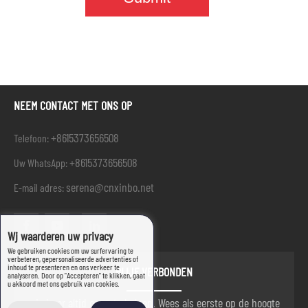
NEEM CONTACT MET ONS OP
+8615373656508
Telefoon:
+8615373656508
Uw WhatsApp:
serena@cnxinbo.net
E-mail adres:
Wij waarderen uw privacy
We gebruiken cookies om uw surfervaring te
verbeteren, gepersonaliseerde advertenties of
inhoud te presenteren en ons verkeer te
BLIJF VERBONDEN
analyseren. Door op "Accepteren" te klikken, gaat
u akkoord met ons gebruik van cookies.
wij zijn er altijd om u te helpen. Wees als eerste op de hoogte