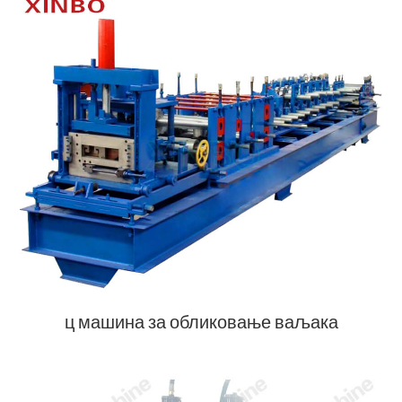
ц машина за обликовање ваљака