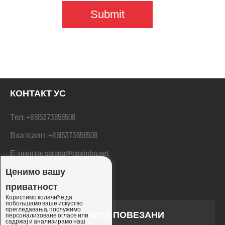
КОНТАКТ УС
+8615373656508
Тел:
+8615373656508
Вхатсапп:
serena@cnxinbo.net
Е-пошта:
Ценимо вашу
приватност
Користимо колачиће да
побољшамо ваше искуство
прегледавања, послужимо
ОСТАНИТЕ ПОВЕЗАНИ
персонализоване огласе или
садржај и анализирамо наш