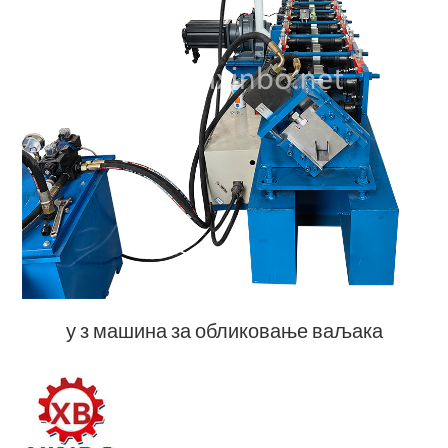
у з машина за обликовање ваљака