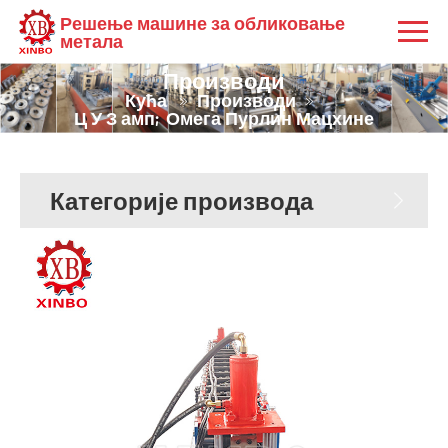
Решење машине за обликовање
метала
Производи
Кућа
Производи
Ц У З амп; Омега Пурлин Мацхине
Категорије производа