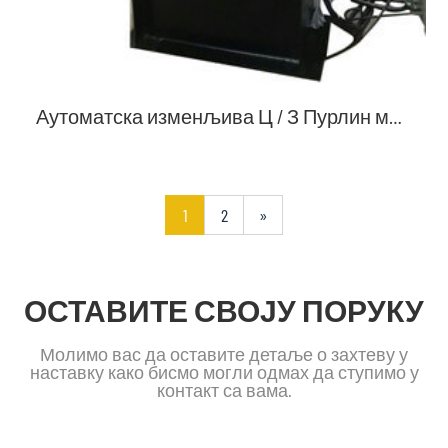
Аутоматска изменљива Ц / З Пурлин машина за обликовање ваљака
1
2
»
ОСТАВИТЕ СВОЈУ ПОРУКУ
Молимо вас да оставите детаље о захтеву у
наставку како бисмо могли одмах да ступимо у
контакт са вама.