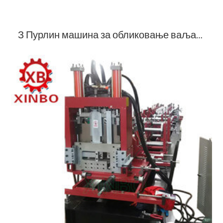
З Пурлин машина за обликовање ваљака