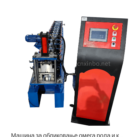
Машина за обликовање омега рола и колосека