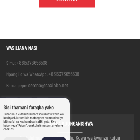
WASILIANA NASI
+8615373656508
Simu:
+8615373656508
Mpangilio wa WhatsApp:
serena@cnxinbo.net
Barua pepe:
Sisi thamani faragha yako
Tunatumia vidakuzi kuboresha uzoefu wako wa
kuvinjari, kutumikia matangazo au maudhui ya
kibinafsi, na kuchambua trafiki yetu. Kwa
KUKAA KUUNGANISHWA
kubonyeza "Kubali", unakubali matumizi yetu ya
cookies.
Sisi daima hapa kukusaidia. Kuwa wa kwanza kujua