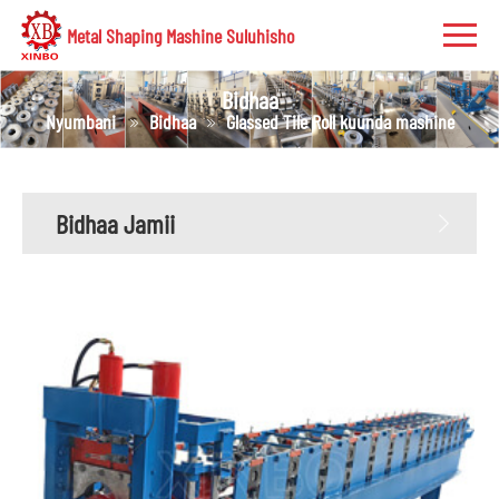
Metal Shaping Mashine Suluhisho
Bidhaa
Nyumbani
Bidhaa
Glassed Tile Roll kuunda mashine
Bidhaa Jamii