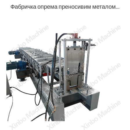
Фабричка опрема преносивим металом за обликовање дугуљастог дугуљастог лакта