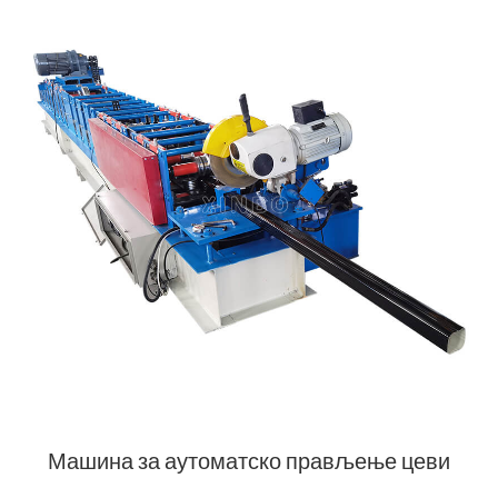
Машина за аутоматско прављење цеви