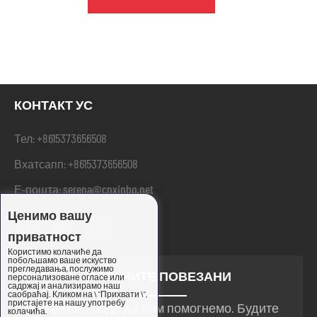
КОНТАКТ УС
+8615373656508
Тел:
+8615373656508
Вхатсапп:
serena@cnxinbo.net
Е-пошта:
Ценимо вашу
приватност
Користимо колачиће да
побољшамо ваше искуство
прегледавања, послужимо
ОСТАНИТЕ ПОВЕЗАНИ
персонализоване огласе или
садржај и анализирамо наш
саобраћај. Кликом на \ "Прихвати \",
пристајете на нашу употребу
увек смо овде да вам помогнемо. Будите
колачића.