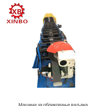
Машина за обликовање ваљака