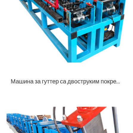
Машина за гуттер са двоструким покретањем воде