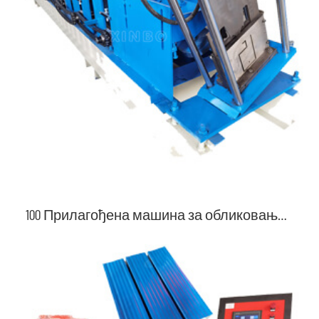
100 Прилагођена машина за обликовање ваљака од кише