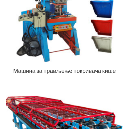
Машина за прављење покривача кише