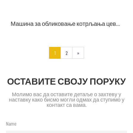
Машина за обликовање котрљања цеви и жлеба
1
2
»
ОСТАВИТЕ СВОЈУ ПОРУКУ
Молимо вас да оставите детаље о захтеву у
наставку како бисмо могли одмах да ступимо у
контакт са вама.
Name