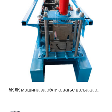
5К 6К машина за обликовање ваљака од кише