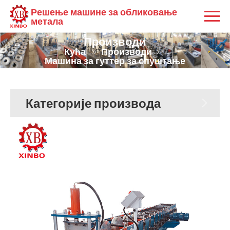
Решење машине за обликовање
метала
Производи
Кућа
Производи
Машина за гуттер за спуштање
Категорије производа