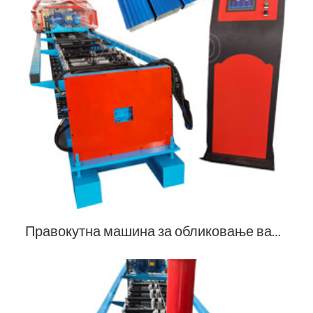
Правокутна машина за обликовање ваљака за спуштање