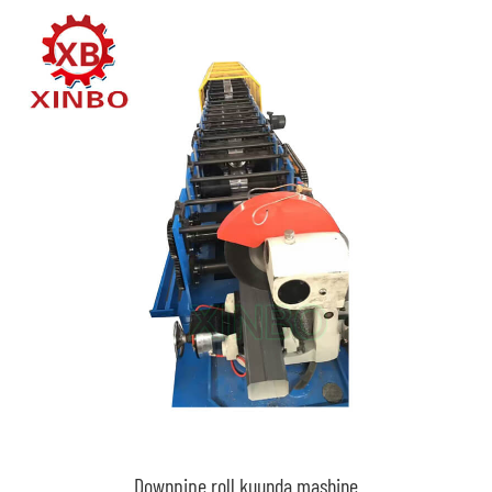
Downpipe roll kuunda mashine