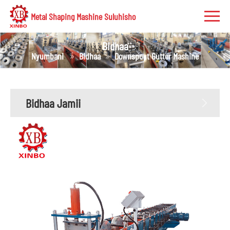
Metal Shaping Mashine Suluhisho
Bidhaa
Nyumbani
Bidhaa
Downspout Gutter Mashine
Bidhaa Jamii