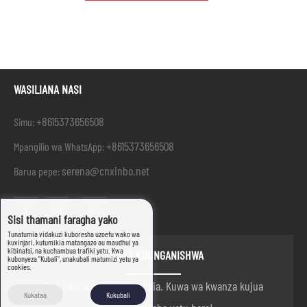
WASILIANA NASI
+8615373656508
Simu:
+8615373656508
Mpangilio wa WhatsApp:
serena@cnxinbo.net
Barua pepe:
Sisi thamani faragha yako
Tunatumia vidakuzi kuboresha uzoefu wako wa
kuvinjari, kutumikia matangazo au maudhui ya
kibinafsi, na kuchambua trafiki yetu. Kwa
KUKAA KUUNGANISHWA
kubonyeza "Kubali", unakubali matumizi yetu ya
cookies.
Sisi daima hapa kukusaidia. Kuwa wa kwanza kujua
Kukataa
Kukubali