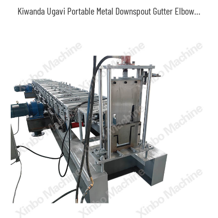
Kiwanda Ugavi Portable Metal Downspout Gutter Elbow Mvua Roll Kuumba Mashine