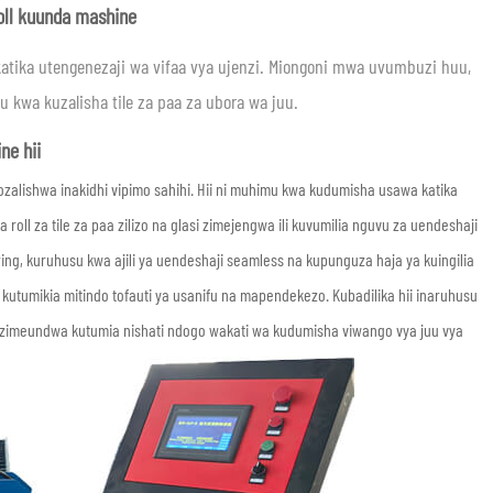
oll kuunda mashine
atika utengenezaji wa vifaa vya ujenzi. Miongoni mwa uvumbuzi huu,
 kwa kuzalisha tile za paa za ubora wa juu.
ne hii
liyozalishwa inakidhi vipimo sahihi. Hii ni muhimu kwa kudumisha usawa katika
oll za tile za paa zilizo na glasi zimejengwa ili kuvumilia nguvu za uendeshaji
ring, kuruhusu kwa ajili ya uendeshaji seamless na kupunguza haja ya kuingilia
e, kutumikia mitindo tofauti ya usanifu na mapendekezo. Kubadilika hii inaruhusu
ll zimeundwa kutumia nishati ndogo wakati wa kudumisha viwango vya juu vya