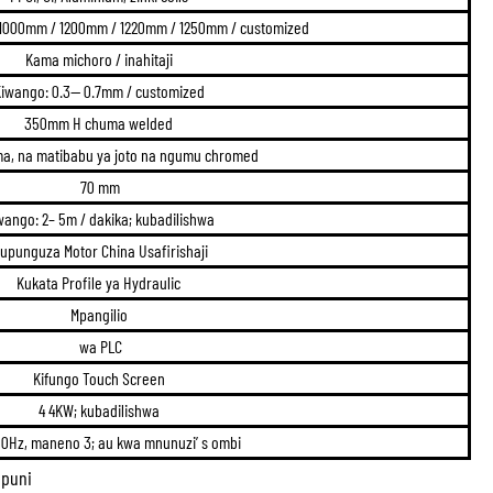
1000mm / 1200mm / 1220mm / 1250mm / customized
Kama michoro / inahitaji
iwango: 0.3— 0.7mm / customized
350mm H chuma welded
a, na matibabu ya joto na ngumu chromed
70 mm
wango: 2– 5m / dakika; kubadilishwa
upunguza Motor China Usafirishaji
Kukata Profile ya Hydraulic
Mpangilio
wa PLC
Kifungo Touch Screen
4 4KW; kubadilishwa
50Hz, maneno 3; au kwa mnunuzi’ s ombi
mpuni