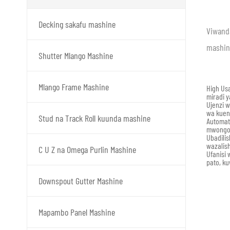
Decking sakafu mashine
Viwanda
mashine
Shutter Mlango Mashine
Mlango Frame Mashine
High Usa
miradi y
Ujenzi w
wa kuen
Stud na Track Roll kuunda mashine
Automati
mwongozo
Ubadilis
wazalish
C U Z na Omega Purlin Mashine
Ufanisi 
pato, ku
Downspout Gutter Mashine
Mapambo Panel Mashine