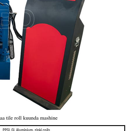
paa tile roll kuunda mashine
PPGI, GI, Aluminium, zinki coils