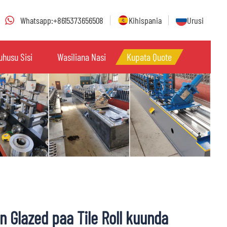
Whatsapp:+8615373656508
Kihispania
Urusi
uhusu Sisi
Wasiliana Nasi
Kupata Quote
n Glazed paa Tile Roll kuunda