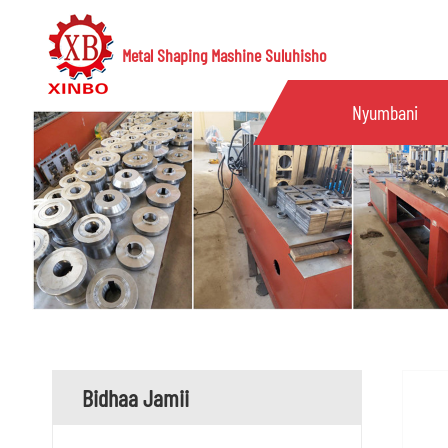
Metal Shaping Mashine Suluhisho
Nyumbani
Bidhaa Jamii