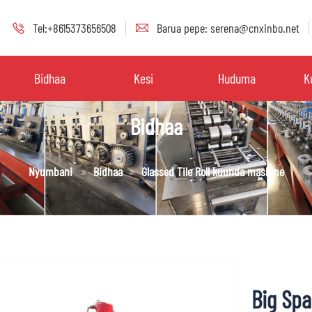
Tel:+8615373656508
Barua pepe: serena@cnxinbo.net
Bidhaa
Kesi
Huduma
K
Bidhaa
Nyumbani
Bidhaa
Glassed Tile Roll kuunda mashine
Big Spa