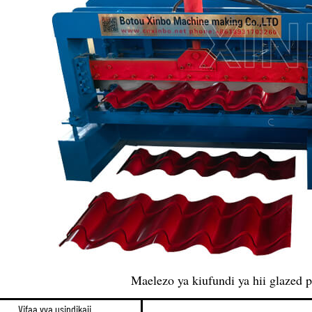
Maelezo ya kiufundi ya hii glazed 
Vifaa vya usindikaji