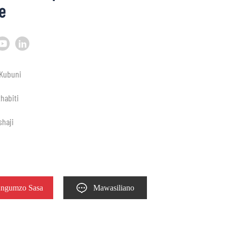
e
 Kubuni
thabiti
shaji
i
ngumzo Sasa
Mawasiliano