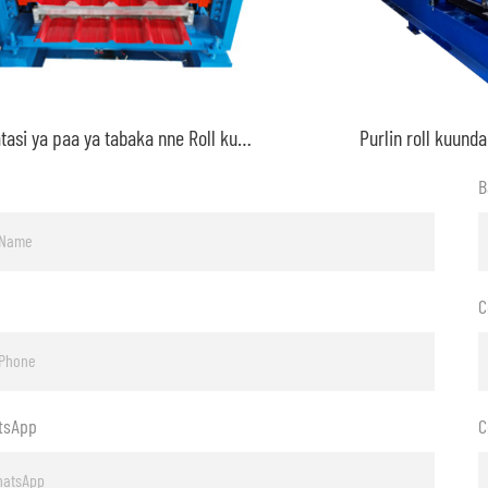
Karatasi ya paa ya tabaka nne Roll kuunda mashine
Purlin roll kuund
B
C
tsApp
C