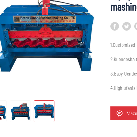
mashin
1.Customized
2.Kuendesha 
3.Easy Uende
4.High ufanis
Mazu