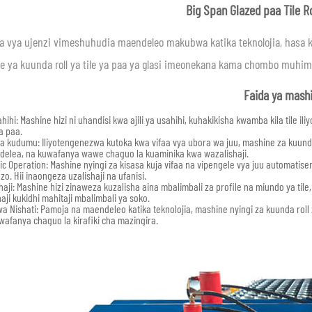
Big Span Glazed paa Tile R
 vya ujenzi vimeshuhudia maendeleo makubwa katika teknolojia, hasa k
 ya kuunda roll ya tile ya paa ya glasi imeonekana kama chombo muhimu
Faida ya mashi
hihi: Mashine hizi ni uhandisi kwa ajili ya usahihi, kuhakikisha kwamba kila tile i
a paa.
a kudumu: Iliyotengenezwa kutoka kwa vifaa vya ubora wa juu, mashine za kuunda r
delea, na kuwafanya wawe chaguo la kuaminika kwa wazalishaji.
c Operation: Mashine nyingi za kisasa kuja vifaa na vipengele vya juu automatise
. Hii inaongeza uzalishaji na ufanisi.
haji: Mashine hizi zinaweza kuzalisha aina mbalimbali za profile na miundo ya til
aji kukidhi mahitaji mbalimbali ya soko.
wa Nishati: Pamoja na maendeleo katika teknolojia, mashine nyingi za kuunda ro
wafanya chaguo la kirafiki cha mazingira.