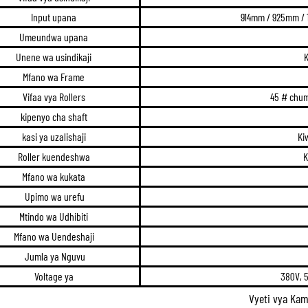
Input upana
914mm / 925mm / 
Umeundwa upana
Unene wa usindikaji
K
Mfano wa Frame
Vifaa vya Rollers
45 # chum
kipenyo cha shaft
kasi ya uzalishaji
Ki
Roller kuendeshwa
K
Mfano wa kukata
Upimo wa urefu
Mtindo wa Udhibiti
Mfano wa Uendeshaji
Jumla ya Nguvu
Voltage ya
380V, 
Vyeti vya Ka