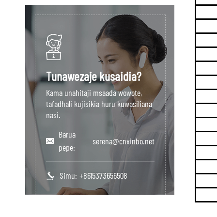
Tunawezaje kusaidia?
Kama unahitaji msaada wowote,
tafadhali kujisikia huru kuwasiliana
nasi.
Barua
serena@cnxinbo.net
pepe:
Simu:
+8615373656508